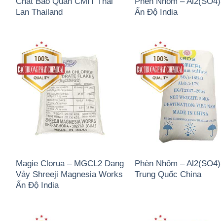
Chất Bảo Quản CMIT Thái
Phèn Nhôm – Al2(SO4
Lan Thailand
Ấn Độ India
Magie Clorua – MGCL2 Dạng
Phèn Nhôm – Al2(SO4
Vảy Shreeji Magnesia Works
Trung Quốc China
Ấn Độ India