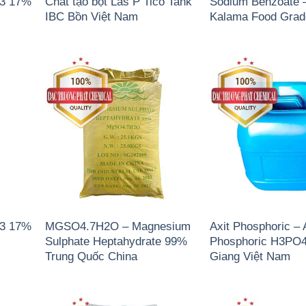
)3 17%
Chất tạo bọt Las P Tico Tank
Sodium Benzoate 
IBC Bồn Việt Nam
Kalama Food Gra
)3 17%
MGSO4.7H2O – Magnesium
Axit Phosphoric – 
Sulphate Heptahydrate 99%
Phosphoric H3PO
Trung Quốc China
Giang Việt Nam