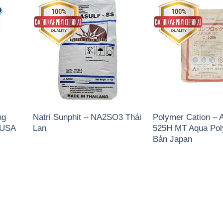
ng
Natri Sunphit – NA2SO3 Thái
Polymer Cation – 
 USA
Lan
525H MT Aqua Pol
Bản Japan