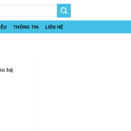
IỆU
THÔNG TIN
LIÊN HỆ
ên hệ