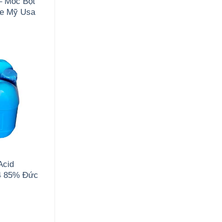
– Mốc Bột
de Mỹ Usa
Acid
4 85% Đức