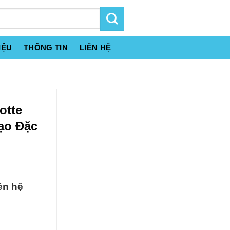
IỆU
THÔNG TIN
LIÊN HỆ
otte
ạo Đặc
ên hệ