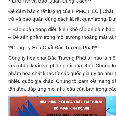
**Lưu Trữ và Bảo Quản Đúng Cách**
Để đảm bảo chất lượng của HPMC HEC | Chất Tạo 
trữ và bảo quản đúng cách là rất quan trọng. D
– Bảo quản trong điều kiện khô ráo để đảm bả
– Để sản phẩm trong môi trường thoáng mát và t
**Công Ty Hóa Chất Đắc Trường Phát**
Công ty hóa chất Đắc Trường Phát tự hào là một
vực nhập khẩu và phân phối hóa chất. Chúng 
phẩm hóa chất khác từ các quốc gia uy tín như M
nhiều quốc gia khác. Chúng tôi cam kết mang 
tận tâm, đáp ứng mọi nhu cầu của bạn trong cá