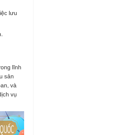
iệc lưu
.
ong lĩnh
u sản
oan, và
dịch vụ