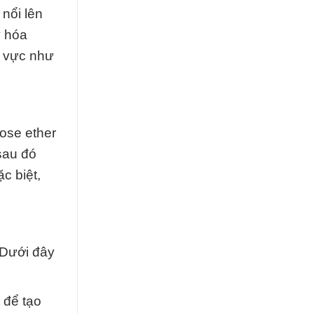
nổi lên
y hóa
h vực như
ose ether
sau đó
c biệt,
 Dưới đây
 để tạo