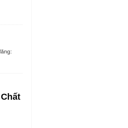
đăng:
 Chất