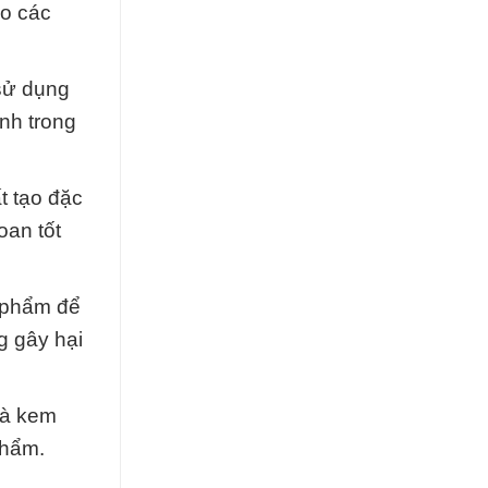
ho các
sử dụng
nh trong
t tạo đặc
oan tốt
 phẩm để
g gây hại
và kem
phẩm.