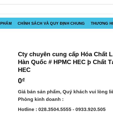
 PHẨM
CHÍNH SÁCH VÀ QUY ĐỊNH CHUNG
THƯƠNG H
Cty chuyên cung cấp Hóa Chất L
Hàn Quốc # HPMC HEC þ Chất T
HEC
0
₫
Giá bán sản phẩm, Quý khách vui lòng li
Phòng kinh doanh :
Hotline : 028.3504.5555 - 0933.920.505