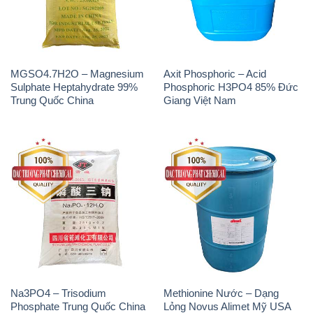
MGSO4.7H2O – Magnesium
Axit Phosphoric – Acid
Sulphate Heptahydrate 99%
Phosphoric H3PO4 85% Đức
Trung Quốc China
Giang Việt Nam
Na3PO4 – Trisodium
Methionine Nước – Dạng
Phosphate Trung Quốc China
Lỏng Novus Alimet Mỹ USA