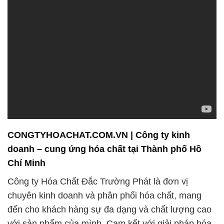
CONGTYHOACHAT.COM.VN | Công ty kinh
doanh – cung ứng hóa chất tại Thành phố Hồ
Chí Minh
Công ty Hóa Chất Đắc Trường Phát là đơn vị
chuyên kinh doanh và phân phối hóa chất, mang
đến cho khách hàng sự đa dạng và chất lượng cao
với sản phẩm của mình. Cam kết với giải pháp hóa
chất hiện đại, chúng tôi không chỉ hỗ trợ nhà nông
và doanh nghiệp trong việc tạo ra nông sản chất
lượng, mà còn đảm bảo an toàn cho môi trường.
Đội ngũ kỹ sư và chuyên gia của chúng tôi đặt sẵn