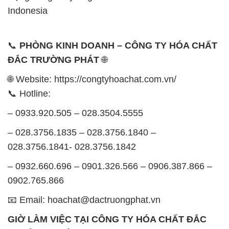
🌐 Website: https://congtyhoachat.com.vn/
📞 Hotline:
– 0933.920.505 – 028.3504.5555
– 028.3756.1835 – 028.3756.1840 –
028.3756.1841- 028.3756.1842
– 0932.660.696 – 0901.326.566 – 0906.387.866 –
0902.765.866
📧 Email: hoachat@dactruongphat.vn
GIỜ LÀM VIỆC TẠI CÔNG TY HÓA CHẤT ĐẮC
TRƯỜNG PHÁT
Thời gian làm việc
tại Hóa Chất Đắc Trường Phát
được tổ chức như sau:
Thứ 2 đến thứ 6: Buổi sáng: từ 8h đến 11h – Buổi