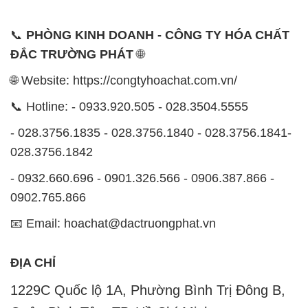
📞 Hotline: - 0933.920.505 - 028.3504.5555
- 028.3756.1835 - 028.3756.1840 - 028.3756.1841-
028.3756.1842
- 0932.660.696 - 0901.326.566 - 0906.387.866 -
0902.765.866
📧 Email: hoachat@dactruongphat.vn
ĐỊA CHỈ
1229C Quốc lộ 1A, Phường Bình Trị Đông B,
Quận Bình Tân, TP. Hồ Chí Minh
CÔNG TY XNK TM SX HÓA CHẤT ĐẮC TRƯỜNG