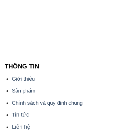
THÔNG TIN
Giới thiệu
Sản phẩm
Chính sách và quy định chung
Tin tức
Liên hệ
📞
PHÒNG KINH DOANH - CÔNG TY HÓA CHẤT
ĐẮC TRƯỜNG PHÁT
🌐
🌐 Website: https://congtyhoachat.com.vn/