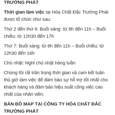
chiều: từ 12h30 đến 17h
Thứ 7: Buổi sáng: từ 8h đến 11h – Buổi chiều: từ
12h30 đến 16h
Chủ nhật: Nghỉ chủ nhật hàng tuần
Chúng tôi rất trân trọng thời gian và cam kết tuân
thủ giờ làm việc để đảm bảo sự hỗ trợ tốt nhất cho
khách hàng và đảm bảo hiệu suất công việc cao
nhất của nhân viên.
BẢN ĐỒ MAP TẠI CÔNG TY HÓA CHẤT ĐẮC
TRƯỜNG PHÁT
ĐỊA CHỈ: 1229C Quốc lộ 1A, Phường Bình Trị
Đông B, Quận Bình Tân, Sài Gòn TP. Hồ Chí
Minh