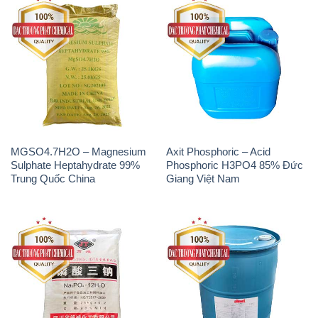
MGSO4.7H2O – Magnesium
Axit Phosphoric – Acid
Sulphate Heptahydrate 99%
Phosphoric H3PO4 85% Đức
Trung Quốc China
Giang Việt Nam
Na3PO4 – Trisodium
Methionine Nước – Dạng
Phosphate Trung Quốc China
Lỏng Novus Alimet Mỹ USA
JT