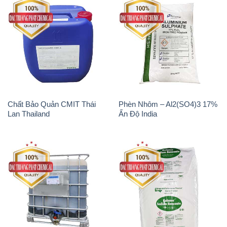
Chất Bảo Quản CMIT Thái
Phèn Nhôm – Al2(SO4)3 17%
Lan Thailand
Ấn Độ India
Chất tạo bọt Las P Tico Tank
Sodium Benzoate – Mốc Bột
IBC Bồn Việt Nam
Kalama Food Grade Mỹ Usa