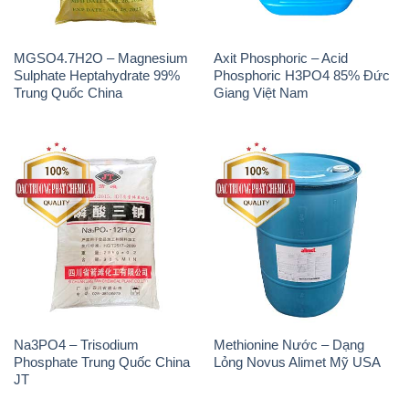
MGSO4.7H2O – Magnesium
Axit Phosphoric – Acid
Sulphate Heptahydrate 99%
Phosphoric H3PO4 85% Đức
Trung Quốc China
Giang Việt Nam
Na3PO4 – Trisodium
Methionine Nước – Dạng
Phosphate Trung Quốc China
Lỏng Novus Alimet Mỹ USA
JT