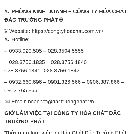
📞 Hotline:
– 0933.920.505 – 028.3504.5555
– 028.3756.1835 – 028.3756.1840 –
028.3756.1841- 028.3756.1842
– 0932.660.696 – 0901.326.566 – 0906.387.866 –
0902.765.866
📧 Email: hoachat@dactruongphat.vn
GIỜ LÀM VIỆC TẠI CÔNG TY HÓA CHẤT ĐẮC
TRƯỜNG PHÁT
Thời gian làm việc
tại Hóa Chất Đắc Trường Phát
được tổ chức như sau:
Thứ 2 đến thứ 6: Buổi sáng: từ 8h đến 11h – Buổi
chiều: từ 12h30 đến 17h