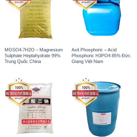
MGSO4.7H2O – Magnesium
Axit Phosphoric – Acid
Sulphate Heptahydrate 99%
Phosphoric H3PO4 85% Đức
Trung Quốc China
Giang Việt Nam
Na3PO4 – Trisodium
Methionine Nước – Dạng
Phosphate Trung Quốc China
Lỏng Novus Alimet Mỹ USA
JT