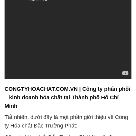
CONGTYHOACHAT.COM.VN | Công ty phân phối
_ kinh doanh hóa chất tại Thành phố Hồ Chí
Minh
Tất nhiên, dưới đây là một phần giới thiệu về Công
ty Hóa chất Đắc Trường Phát:
Công ty Hóa chất Đắc Trường Phát là một đơn vị
chuyên hoạt động trong lĩnh vực bán và phân phối
hóa chất công nghiệp. Chúng tôi tự hào với việc
tuân thủ nghiêm ngặt các tiêu chuẩn và quy định về
nguyên liệu, cam kết mang đến sản phẩm với mức