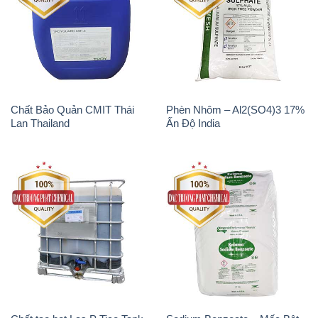
Chất Bảo Quản CMIT Thái
Phèn Nhôm – Al2(SO4)3 17%
Lan Thailand
Ấn Độ India
Chất tạo bọt Las P Tico Tank
Sodium Benzoate – Mốc Bột
IBC Bồn Việt Nam
Kalama Food Grade Mỹ Usa