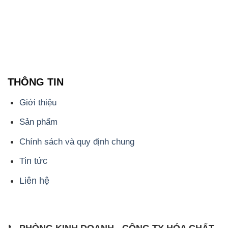
THÔNG TIN
Giới thiệu
Sản phẩm
Chính sách và quy định chung
Tin tức
Liên hệ
📞
PHÒNG KINH DOANH - CÔNG TY HÓA CHẤT
ĐẮC TRƯỜNG PHÁT
🌐
🌐 Website: https://congtyhoachat.com.vn/
📞 Hotline: - 0933.920.505 - 028.3504.5555