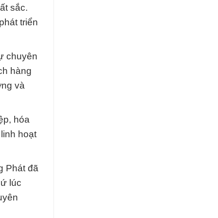
ất sắc.
hát triển
sự chuyên
ách hàng
ợng và
ệp, hóa
linh hoạt
g Phát đã
cứ lúc
huyên