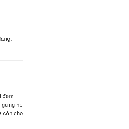
đăng:
ết đem
 ngừng nỗ
mà còn cho