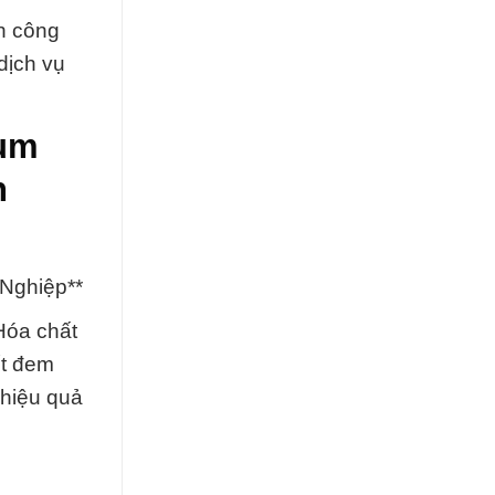
h công
dịch vụ
ium
n
Nghiệp**
Hóa chất
ết đem
 hiệu quả