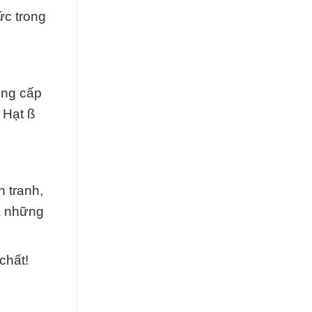
ức trong
ung cấp
 Hạt ß
 tranh,
à những
chất!