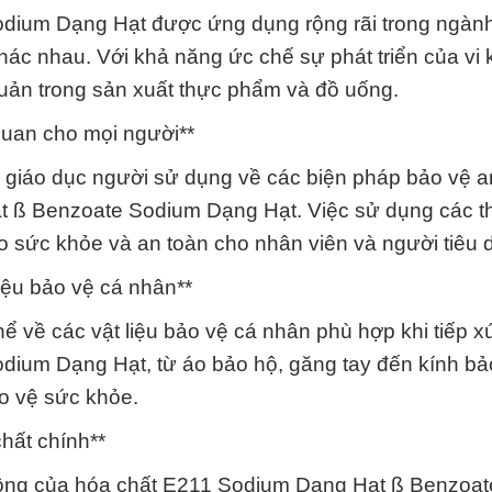
dium Dạng Hạt được ứng dụng rộng rãi trong ngàn
c nhau. Với khả năng ức chế sự phát triển của vi
ản trong sản xuất thực phẩm và đồ uống.
quan cho mọi người**
à giáo dục người sử dụng về các biện pháp bảo vệ a
t ß Benzoate Sodium Dạng Hạt. Việc sử dụng các thi
o sức khỏe và an toàn cho nhân viên và người tiêu 
liệu bảo vệ cá nhân**
ể về các vật liệu bảo vệ cá nhân phù hợp khi tiếp x
ium Dạng Hạt, từ áo bảo hộ, găng tay đến kính bả
o vệ sức khỏe.
chất chính**
t động của hóa chất E211 Sodium Dạng Hạt ß Benzoa