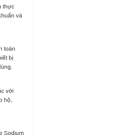
h thực
 khuẩn và
n toàn
ết bị
dùng.
úc với
o hộ,
te Sodium