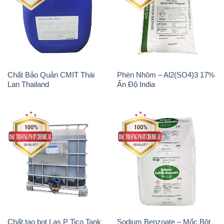
Chất Bảo Quản CMIT Thái
Phèn Nhôm – Al2(SO4)3 17%
Lan Thailand
Ấn Độ India
Chất tạo bọt Las P Tico Tank
Sodium Benzoate – Mốc Bột