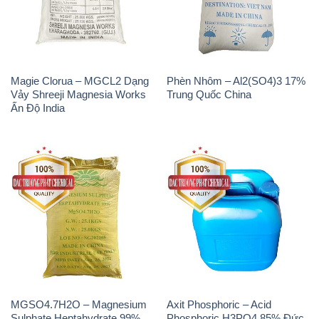
Magie Clorua – MGCL2 Dạng
Phèn Nhôm – Al2(SO4)3 17%
Vảy Shreeji Magnesia Works
Trung Quốc China
Ấn Độ India
MGSO4.7H2O – Magnesium
Axit Phosphoric – Acid
Sulphate Heptahydrate 99%
Phosphoric H3PO4 85% Đức