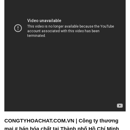
CONGTYHOACHAT.COM.VN | Công ty thương
mại # bán hóa chất tại Thành phố Hồ Chí Minh