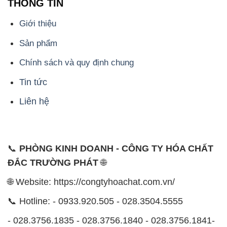
Chính sách và quy định chung
Tin tức
Liên hệ
📞
PHÒNG KINH DOANH - CÔNG TY HÓA CHẤT
ĐẮC TRƯỜNG PHÁT
🌐
🌐 Website: https://congtyhoachat.com.vn/
📞 Hotline: - 0933.920.505 - 028.3504.5555
- 028.3756.1835 - 028.3756.1840 - 028.3756.1841-
028.3756.1842
- 0932.660.696 - 0901.326.566 - 0906.387.866 -
0902.765.866
📧 Email: hoachat@dactruongphat.vn