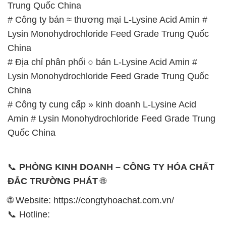
# Địa chỉ phân phối ○ bán L-Lysine Acid Amin #
Lysin Monohydrochloride Feed Grade Trung Quốc
China
# Công ty cung cấp » kinh doanh L-Lysine Acid
Amin # Lysin Monohydrochloride Feed Grade Trung
Quốc China
📞
PHÒNG KINH DOANH – CÔNG TY HÓA CHẤT
ĐẮC TRƯỜNG PHÁT
🌐
🌐 Website: https://congtyhoachat.com.vn/
📞 Hotline:
– 0933.920.505 – 028.3504.5555
– 028.3756.1835 – 028.3756.1840 –
028.3756.1841- 028.3756.1842
– 0932.660.696 – 0901.326.566 – 0906.387.866 –