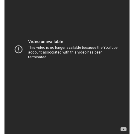
CONGTYHOACHAT.COM.VN | Công ty chuyên
cung cấp / cung ứng hóa chất tại Thành phố Hồ
Chí Minh