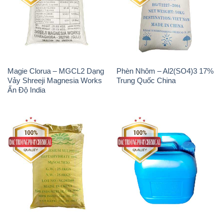
Magie Clorua – MGCL2 Dạng
Phèn Nhôm – Al2(SO4)3 17%
Vảy Shreeji Magnesia Works
Trung Quốc China
Ấn Độ India
MGSO4.7H2O – Magnesium
Axit Phosphoric – Acid
Sulphate Heptahydrate 99%
Phosphoric H3PO4 85% Đức
Trung Quốc China
Giang Việt Nam