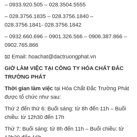
0902.765.866
📧 Email: hoachat@dactruongphat.vn
GIỜ LÀM VIỆC TẠI CÔNG TY HÓA CHẤT ĐẮC
TRƯỜNG PHÁT
Thời gian làm việc
tại Hóa Chất Đắc Trường Phát
được tổ chức như sau:
Thứ 2 đến thứ 6: Buổi sáng: từ 8h đến 11h – Buổi
chiều: từ 12h30 đến 17h
Thứ 7: Buổi sáng: từ 8h đến 11h – Buổi chiều: từ
12h30 đến 16h
Chủ nhật: Nghỉ chủ nhật hàng tuần
Chúng tôi rất trân trọng thời gian và cam kết tuân
thủ giờ làm việc để đảm bảo sự hỗ trợ tốt nhất cho