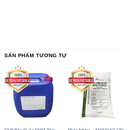
SẢN PHẨM TƯƠNG TỰ
Chất Bảo Quản CMIT Thái
Phèn Nhôm – Al2(SO4)3 17%
Lan Thailand
Ấn Độ India