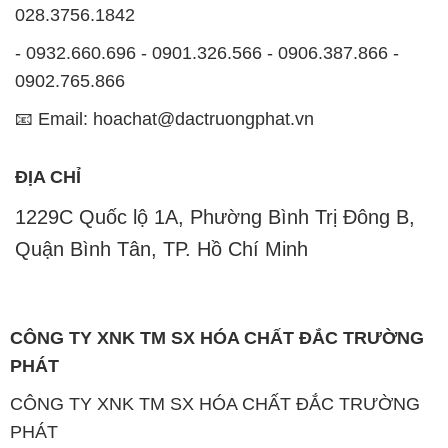
ĐỊA CHỈ
1229C Quốc lộ 1A, Phường Bình Trị Đông B,
Quận Bình Tân, TP. Hồ Chí Minh
CÔNG TY XNK TM SX HÓA CHẤT ĐẮC TRƯỜNG
PHÁT
CÔNG TY XNK TM SX HÓA CHẤT ĐẮC TRƯỜNG
PHÁT
Website:
CONGTYHOACHAT.COM.VN
Công ty Hóa Chất Đắc Trường Phát là một đơn vị
chuyên kinh doanh và phân phối các loại hóa chất
công nghiệp đa dạng nhằm đáp ứng nhu cầu sử