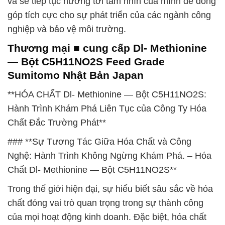
và sẽ tiếp tục hướng tới tầm nhìn của mình để đóng
góp tích cực cho sự phát triển của các ngành công
nghiệp và bảo vệ môi trường.
Thương mại ■ cung cấp Dl- Methionine
— Bột C5H11NO2S Feed Grade
Sumitomo Nhật Bản Japan
**HÓA CHẤT Dl- Methionine — Bột C5H11NO2S:
Hành Trình Khám Phá Liên Tục của Công Ty Hóa
Chất Đắc Trường Phát**
### **Sự Tương Tác Giữa Hóa Chất và Công
Nghệ: Hành Trình Không Ngừng Khám Phá. – Hóa
Chất Dl- Methionine — Bột C5H11NO2S**
Trong thế giới hiện đại, sự hiểu biết sâu sắc về hóa
chất đóng vai trò quan trọng trong sự thành công
của mọi hoạt động kinh doanh. Đặc biệt, hóa chất