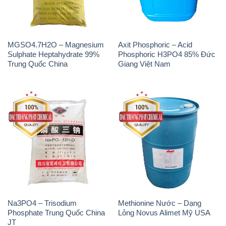
MGSO4.7H2O – Magnesium
Axit Phosphoric – Acid
Sulphate Heptahydrate 99%
Phosphoric H3PO4 85% Đức
Trung Quốc China
Giang Việt Nam
Na3PO4 – Trisodium
Methionine Nước – Dạng
Phosphate Trung Quốc China
Lỏng Novus Alimet Mỹ USA
JT