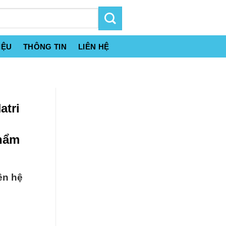
IỆU
THÔNG TIN
LIÊN HỆ
atri
Phẩm
ên hệ