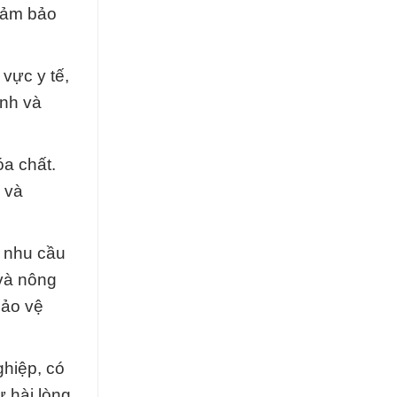
đảm bảo
 vực y tế,
ạnh và
óa chất.
 và
 nhu cầu
và nông
bảo vệ
ghiệp, có
 hài lòng