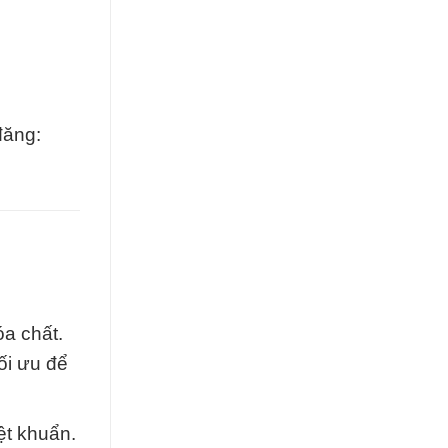
đăng:
a chất.
ối ưu để
ệt khuẩn.