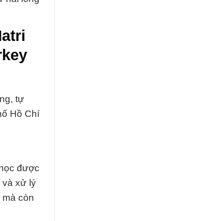
atri
rkey
ng, tự
phố Hồ Chí
a học được
 và xử lý
m mà còn