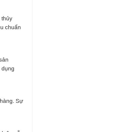
 thủy
êu chuẩn
 sản
ử dụng
 hàng. Sự