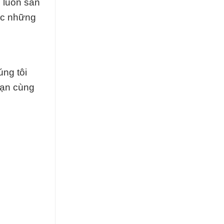
 luôn sẵn
ợc những
úng tôi
 bạn cùng