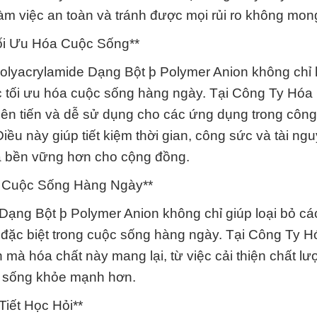
àm việc an toàn và tránh được mọi rủi ro không mo
ối Ưu Hóa Cuộc Sống**
olyacrylamide Dạng Bột þ Polymer Anion không chỉ l
ệc tối ưu hóa cuộc sống hàng ngày. Tại Công Ty Hóa
tiên tiến và dễ sử dụng cho các ứng dụng trong công
iều này giúp tiết kiệm thời gian, công sức và tài ng
và bền vững hơn cho cộng đồng.
g Cuộc Sống Hàng Ngày**
ạng Bột þ Polymer Anion không chỉ giúp loại bỏ cá
đặc biệt trong cuộc sống hàng ngày. Tại Công Ty H
h mà hóa chất này mang lại, từ việc cải thiện chất l
và sống khỏe mạnh hơn.
Tiết Học Hỏi**