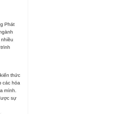
ng Phát
 ngành
 nhiều
trình
kiến thức
ấp các hóa
ủa mình.
 được sự