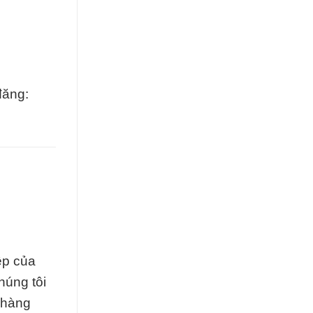
đăng:
ệp của
húng tôi
 hàng