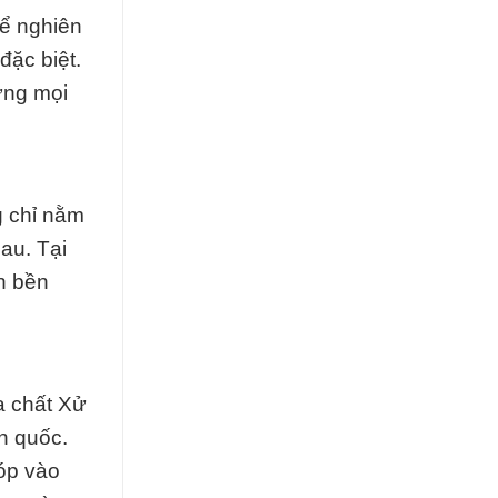
ể nghiên
đặc biệt.
ứng mọi
g chỉ nằm
au. Tại
n bền
a chất Xử
n quốc.
óp vào