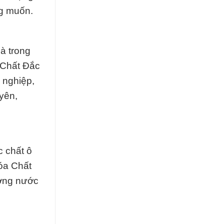
ng muốn.
à trong
 Chất Đắc
 nghiệp,
uyên,
c chất ô
óa Chất
ượng nước