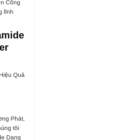
đến Công
 lĩnh
amide
er
 Hiệu Quả
ờng Phát,
úng tôi
ide Dạng