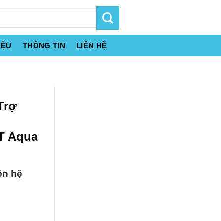
IỆU
THÔNG TIN
LIÊN HỆ
Trợ
MT Aqua
ên hệ