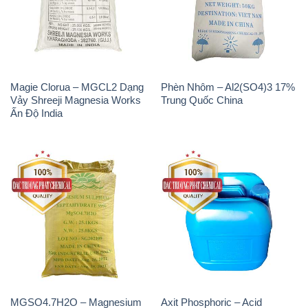
Magie Clorua – MGCL2 Dạng
Phèn Nhôm – Al2(SO4)3 17%
Vảy Shreeji Magnesia Works
Trung Quốc China
Ấn Độ India
MGSO4.7H2O – Magnesium
Axit Phosphoric – Acid