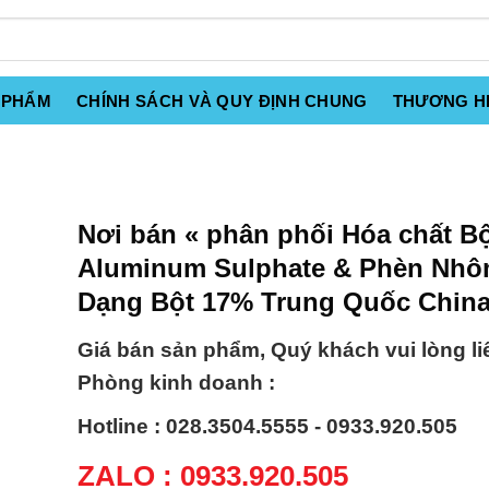
 PHẨM
CHÍNH SÁCH VÀ QUY ĐỊNH CHUNG
THƯƠNG H
Nơi bán « phân phối Hóa chất B
Aluminum Sulphate & Phèn Nh
Dạng Bột 17% Trung Quốc Chin
Giá bán sản phẩm, Quý khách vui lòng li
Phòng kinh doanh :
Hotline : 028.3504.5555 - 0933.920.505
ZALO : 0933.920.505