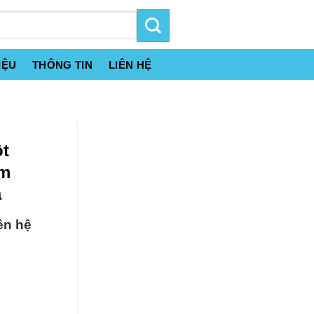
IỆU
THÔNG TIN
LIÊN HỆ
ột
ôm
a
ên hệ