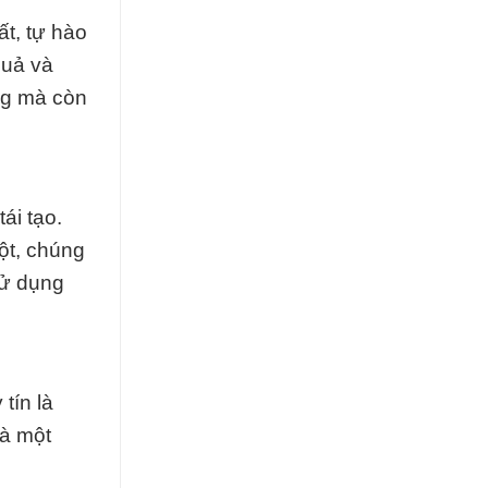
ất, tự hào
quả và
ng mà còn
ái tạo.
ột, chúng
sử dụng
tín là
là một