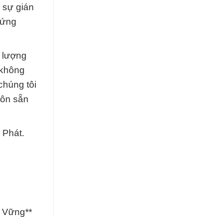
 sự gián
hứng
t lượng
 không
chúng tôi
uôn sẵn
 Phát.
n Vững**