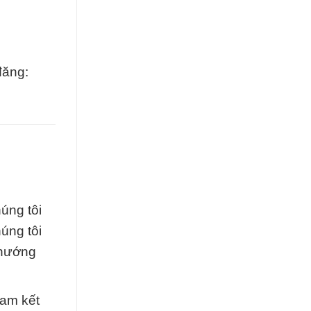
đăng:
úng tôi
úng tôi
 hướng
cam kết