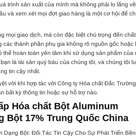
uá trình sản xuất của mình mà không phải lo lắng về
ầu và xem xét mọi đợt giao hàng là một cơ hội để c
g mọi giao dịch, mà còn đặc biệt chú trọng đến chấ
g các thành phần phụ gia không rõ nguồn gốc hoặc
 thể hoàn toàn yên tâm khi sử dụng sản phẩm của 
 bạn là tài sản quý báu của chúng tôi, và chúng tôi l
g tin cậy nhất.
yệt vời khi hợp tác với Công ty Hóa chất Đắc Trường
n bất kỳ thông tin hoặc sự hỗ trợ nào.
cấp Hóa chất Bột Aluminum
g Bột 17% Trung Quốc China
 Dạng Bột: Đối Tác Tin Cậy Cho Sự Phát Triển Bề