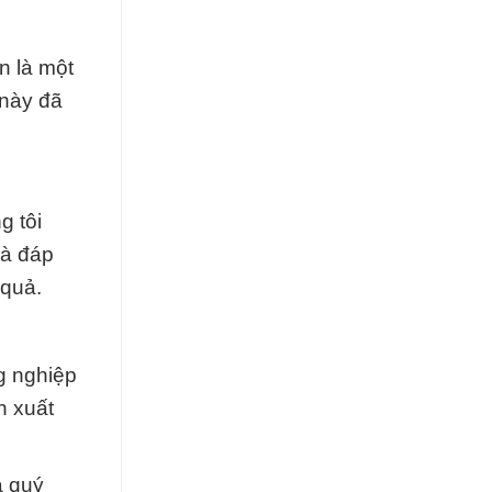
n là một
 này đã
g tôi
và đáp
 quả.
g nghiệp
n xuất
a quý