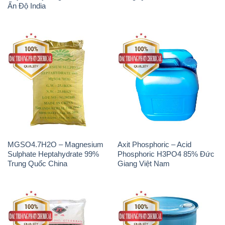
Ấn Độ India
MGSO4.7H2O – Magnesium
Axit Phosphoric – Acid
Sulphate Heptahydrate 99%
Phosphoric H3PO4 85% Đức
Trung Quốc China
Giang Việt Nam