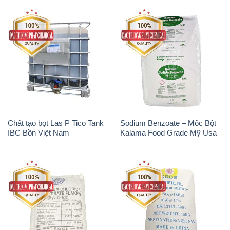
Magie Clorua – MGCL2 Dạng
Phèn Nhôm – Al2(SO4)3 17%
Vảy Shreeji Magnesia Works
Trung Quốc China
Ấn Độ India
MGSO4.7H2O – Magnesium
Axit Phosphoric – Acid
Sulphate Heptahydrate 99%
Phosphoric H3PO4 85% Đức
Trung Quốc China
Giang Việt Nam