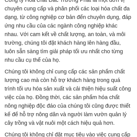
hệ đối tác lâu dài với các đối tác trong và ngoài
nước. Điều này nhấn mạnh cam kết của chúng tôi
trong việc đảm bảo chất lượng tối ưu, giúp các đối
tác thực hiện các ứng dụng công nghiệp một cách
hiệu quả.
Nhìn chung, chúng tôi không chỉ là nhà cung cấp
hóa chất mà còn là đối tác tin cậy, luôn lắng nghe và
hỗ trợ khách hàng trong mọi giai đoạn của quá trình
sản xuất và sử dụng hóa chất.
# Địa chỉ bán ¬ thương mại hóa chất Bột Malachite
Green Ø Aniline Green Dạng Bột Trung Quốc China
# Địa chỉ phân phối # bán hóa chất Bột Malachite
Green Ø Aniline Green Dạng Bột Trung Quốc China
# Nhà cung ứng [ phân phối ] hóa chất Bột
Malachite Green Ø Aniline Green Dạng Bột Trung
Quốc China