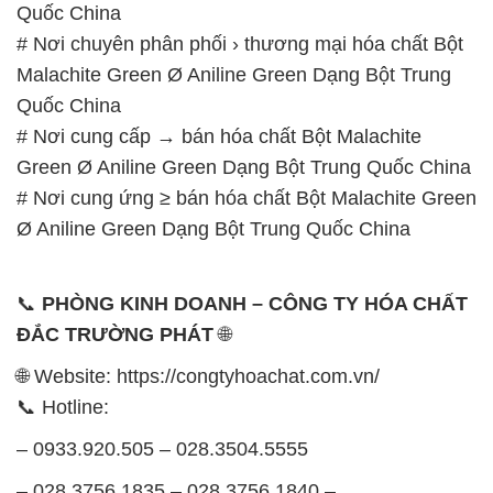
– 0932.660.696 – 0901.326.566 – 0906.387.866 –
0902.765.866
📧 Email: hoachat@dactruongphat.vn
GIỜ LÀM VIỆC TẠI CÔNG TY HÓA CHẤT ĐẮC
TRƯỜNG PHÁT
Thời gian làm việc
tại Hóa Chất Đắc Trường Phát
được tổ chức như sau:
Thứ 2 đến thứ 6: Buổi sáng: từ 8h đến 11h – Buổi
chiều: từ 12h30 đến 17h
Thứ 7: Buổi sáng: từ 8h đến 11h – Buổi chiều: từ
12h30 đến 16h
Chủ nhật: Nghỉ chủ nhật hàng tuần
Chúng tôi rất trân trọng thời gian và cam kết tuân