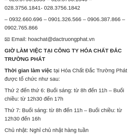
thủ giờ làm việc để đảm bảo sự hỗ trợ tốt nhất cho
khách hàng và đảm bảo hiệu suất công việc cao
nhất của nhân viên.
BẢN ĐỒ MAP TẠI CÔNG TY HÓA CHẤT ĐẮC
TRƯỜNG PHÁT
ĐỊA CHỈ: 1229C Quốc lộ 1A, Phường Bình Trị
Đông B, Quận Bình Tân, Sài Gòn TP. Hồ Chí
Minh