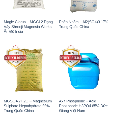
Na3PO4 – Trisodium
Methionine Nước – Dạng
Phosphate Trung Quốc China
Lỏng Novus Alimet Mỹ USA
JT