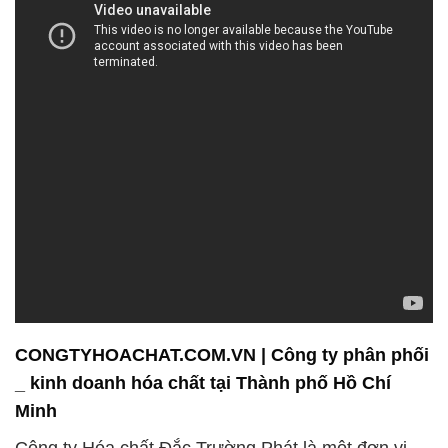
dạng, từ công nghiệp cơ bản đến chuyên dụng, đáp
ứng nhu cầu của các ngành công nghiệp khác
nhau. Với cam kết về chất lượng, an toàn, và môi
trường, chúng tôi đặt khách hàng lên hàng đầu,
luôn sẵn sàng tìm giải pháp tối ưu nhất cho từng
nhu cầu cụ thể của họ.
Chúng tôi không chỉ cung cấp các sản phẩm chất
lượng cao mà còn hỗ trợ khách hàng trong quá
trình tối ưu hóa sản xuất và cải thiện hiệu suất công
việc của họ. Đồng thời, các sản phẩm hóa chất
nông nghiệp độc đáo của chúng tôi cũng được thiết
kế để hỗ trợ nông dân và người làm vườn quản lý
cây trồng và vật nuôi một cách hiệu quả hơn.
Chúng tôi không chỉ đặt mục tiêu vào việc cung cấp
sản phẩm chất lượng, mà còn xây dựng mối quan