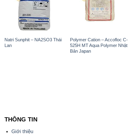
Chính sách và quy định chung
Tin tức
Liên hệ
📞
PHÒNG KINH DOANH - CÔNG TY HÓA CHẤT
ĐẮC TRƯỜNG PHÁT
🌐
🌐 Website: https://congtyhoachat.com.vn/
📞 Hotline: - 0933.920.505 - 028.3504.5555
- 028.3756.1835 - 028.3756.1840 - 028.3756.1841-
028.3756.1842
- 0932.660.696 - 0901.326.566 - 0906.387.866 -
0902.765.866