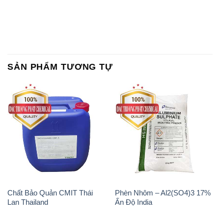
Chất tạo bọt Las P Tico Tank
Sodium Benzoate – Mốc Bột
IBC Bồn Việt Nam
Kalama Food Grade Mỹ Usa