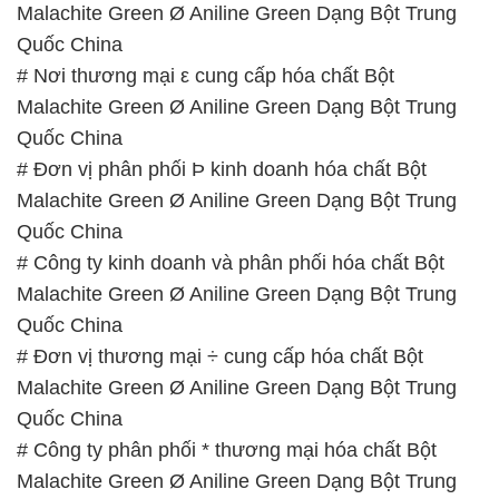
Malachite Green Ø Aniline Green Dạng Bột Trung
Quốc China
# Nơi cung cấp → bán hóa chất Bột Malachite
Green Ø Aniline Green Dạng Bột Trung Quốc China
# Nơi cung ứng ≥ bán hóa chất Bột Malachite Green
Ø Aniline Green Dạng Bột Trung Quốc China
📞
PHÒNG KINH DOANH – CÔNG TY HÓA CHẤT
ĐẮC TRƯỜNG PHÁT
🌐
🌐 Website: https://congtyhoachat.com.vn/
📞 Hotline:
– 0933.920.505 – 028.3504.5555
– 028.3756.1835 – 028.3756.1840 –
028.3756.1841- 028.3756.1842