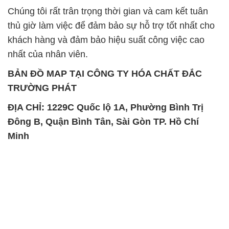
SẢN PHẨM TƯƠNG TỰ
Chất Bảo Quản CMIT Thái
Phèn Nhôm – Al2(SO4)3 17%
Lan Thailand
Ấn Độ India