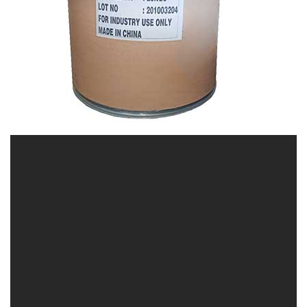
CONGTYHOACHAT.COM.VN | Công ty phân phối
_ kinh doanh hóa chất tại Thành phố Hồ Chí
Minh
Công ty Hóa chất Đắc Trường Phát là một đơn vị
chuyên cung cấp và phân phối các loại hóa chất đa