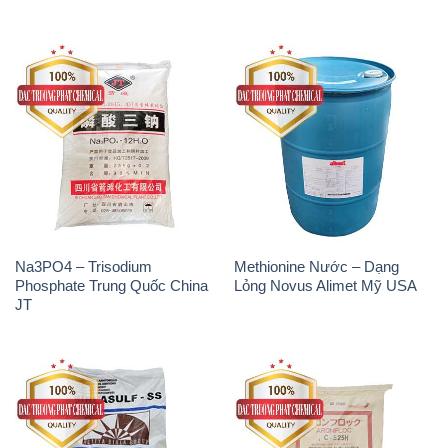
Natri Sunphit – NA2SO3 Thái
Polymer Cation – Accofloc C-
Lan
525H MT Aqua Polymer Nhật
Bản Japan
THÔNG TIN
Giới thiệu
Sản phẩm