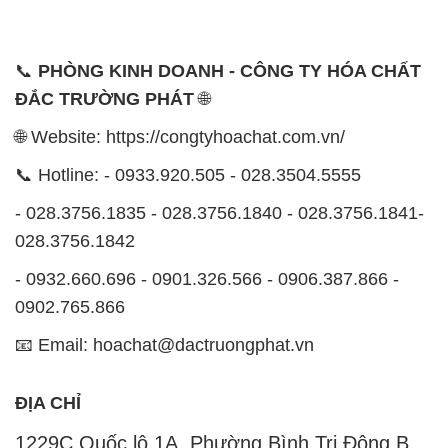
📞
PHÒNG KINH DOANH - CÔNG TY HÓA CHẤT
ĐẮC TRƯỜNG PHÁT
🌐
🌐 Website: https://congtyhoachat.com.vn/
📞 Hotline: - 0933.920.505 - 028.3504.5555
- 028.3756.1835 - 028.3756.1840 - 028.3756.1841-
028.3756.1842
- 0932.660.696 - 0901.326.566 - 0906.387.866 -
0902.765.866
📧 Email: hoachat@dactruongphat.vn
ĐỊA CHỈ
1229C Quốc lộ 1A, Phường Bình Trị Đông B,