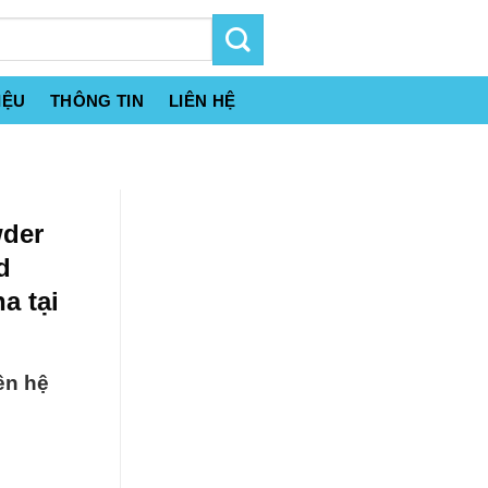
IỆU
THÔNG TIN
LIÊN HỆ
wder
d
a tại
ên hệ