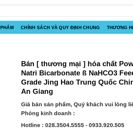
 PHẨM
CHÍNH SÁCH VÀ QUY ĐỊNH CHUNG
THƯƠNG H
Bán [ thương mại ] hóa chất Po
Natri Bicarbonate ß NaHCO3 Fee
Grade Jing Hao Trung Quốc Chin
An Giang
Giá bán sản phẩm, Quý khách vui lòng li
Phòng kinh doanh :
Hotline : 028.3504.5555 - 0933.920.505