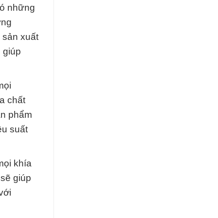
có những
ứng
 sản xuất
 giúp
mọi
a chất
sản phẩm
ệu suất
mọi khía
 sẽ giúp
với