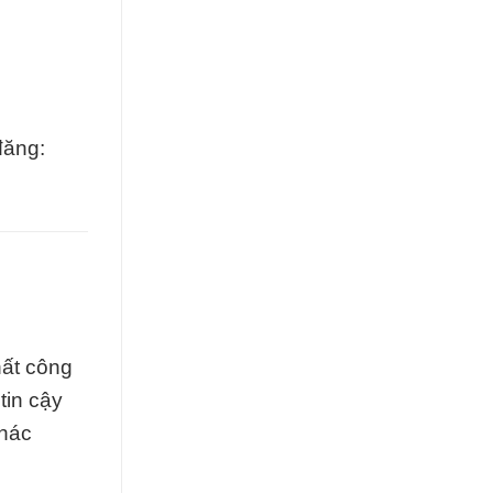
đăng:
hất công
tin cậy
khác