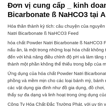
Đơn vị cung cấp _ kinh doa
Bicarbonate ß NaHCO3 tại 
Hóa thân thành kỳ tích: câu chuyện của nguyên
Natri Bicarbonate ß NaHCO3 Feed
hóa chất Powder Natri Bicarbonate ß NaHCO3 Fe
nấu ăn, là một trong những loại hóa chất không
đến với khả năng điều chỉnh độ pH và làm tăng 
thành một phần không thể thiếu trong bếp của mỗ
Ứng dụng của hóa chất Powder Natri Bicarbona
phồng và mềm mịn cho các loại bánh mỳ, bánh n
các vật dụng gia đình như đồ gia dụng, đồ chơi,
thấy sự đa dạng và linh hoạt trong ứng dụng củ
Công Ty Hóa Chất Đắc Trường Phát, với uy tín v