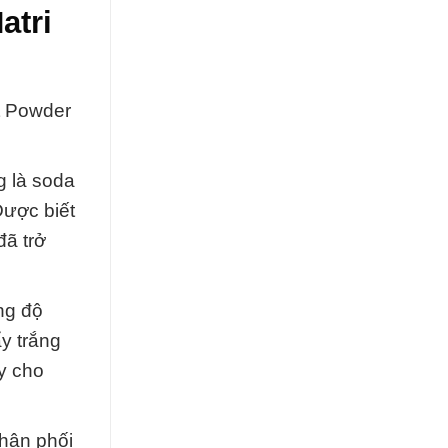
atri
t Powder
g là soda
Được biết
đã trở
ng độ
y trắng
ày cho
phân phối