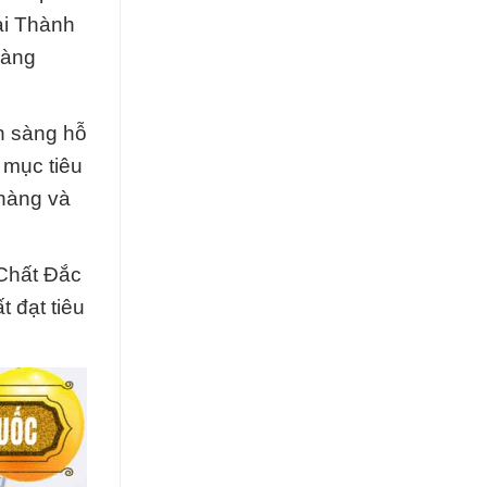
ại Thành
hàng
ẵn sàng hỗ
 mục tiêu
 hàng và
 Chất Đắc
 đạt tiêu