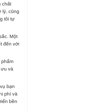
 chất
 lý, cũng
 tôi tự
sắc. Một
t đến với
n phẩm
 ưu và
 vụ bạn
hi phí và
riển bền