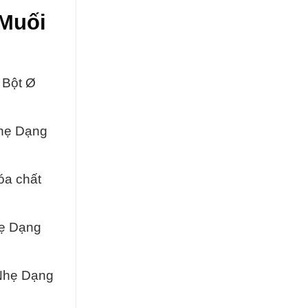
 Muối
 Bột Ø
Nhẹ Dạng
óa chất
hẹ Dạng
 Nhẹ Dạng