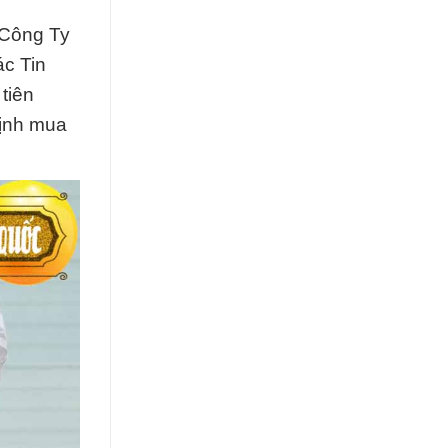
 Công Ty
ác Tin
tiên
định mua