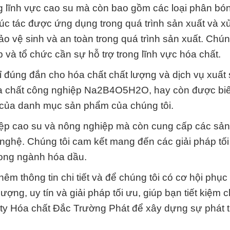
g lĩnh vực cao su mà còn bao gồm các loại phân bón
xúc tác được ứng dụng trong quá trình sản xuất và xử
 vệ sinh và an toàn trong quá trình sản xuất. Chúng
 và tổ chức cần sự hỗ trợ trong lĩnh vực hóa chất.
 đúng đắn cho hóa chất chất lượng và dịch vụ xuất 
óa chất công nghiệp Na2B4O5H2O, hay còn được biế
o của danh mục sản phẩm của chúng tôi.
hiệp cao su và nông nghiệp mà còn cung cấp các sả
nghệ. Chúng tôi cam kết mang đến các giải pháp tối
rong ngành hóa dầu.
hêm thông tin chi tiết và để chúng tôi có cơ hội phục
ượng, uy tín và giải pháp tối ưu, giúp bạn tiết kiệm c
y Hóa chất Đắc Trường Phát để xây dựng sự phát t