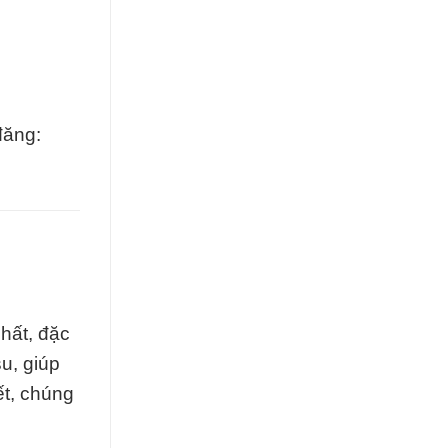
đăng:
hất, đặc
u, giúp
ết, chúng