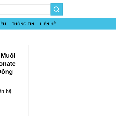
IỆU
THÔNG TIN
LIÊN HỆ
 Muối
onate
Đồng
ên hệ