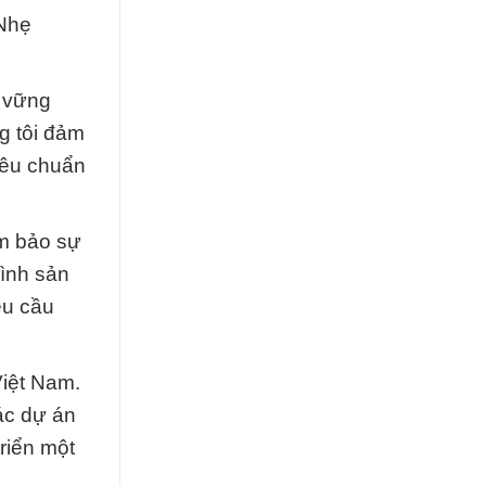
 Nhẹ
g vững
g tôi đảm
iêu chuẩn
ảm bảo sự
rình sản
êu cầu
Việt Nam.
ác dự án
riển một