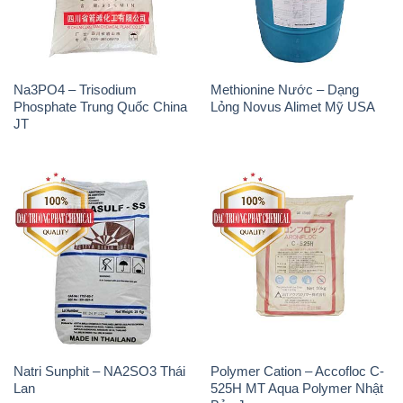
Na3PO4 – Trisodium
Methionine Nước – Dạng
Phosphate Trung Quốc China
Lỏng Novus Alimet Mỹ USA
JT
Natri Sunphit – NA2SO3 Thái
Polymer Cation – Accofloc C-
Lan
525H MT Aqua Polymer Nhật