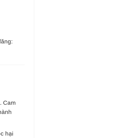
đăng:
t. Cam
 hành
c hại