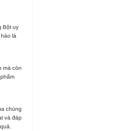
 Bột uy
 hào là
n mà còn
n phẩm
ủa chúng
ạt và đáp
 quả.