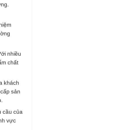
ờng.
ghiệm
rường
Với nhiều
ẩm chất
ủa khách
 cấp sản
.
u cầu của
ĩnh vực