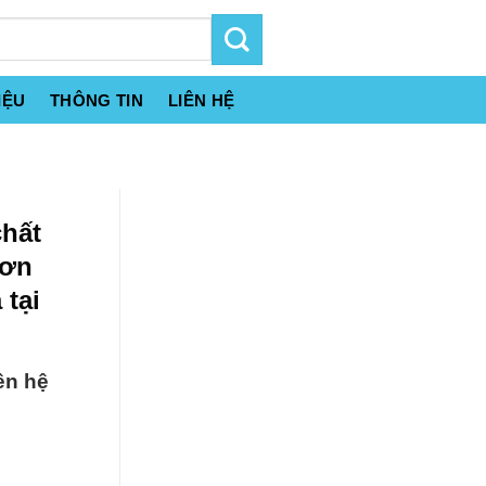
IỆU
THÔNG TIN
LIÊN HỆ
chất
Đơn
tại
ên hệ