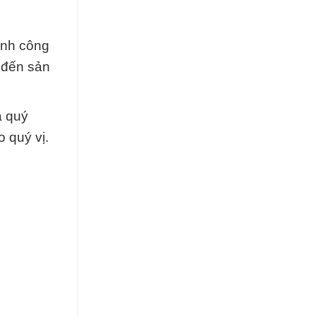
ành công
 đến sản
a quý
o quý vị.