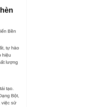
Phèn
riển Bền
ất, tự hào
p hiệu
hất lượng
ái tạo.
Dạng Bột,
 việc sử