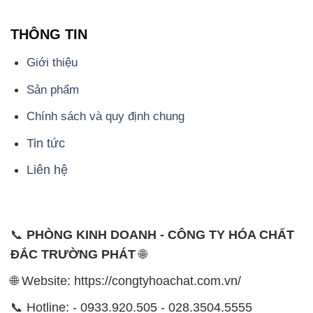
📞
PHÒNG KINH DOANH - CÔNG TY HÓA CHẤT
ĐẮC TRƯỜNG PHÁT
🌐
🌐 Website: https://congtyhoachat.com.vn/
📞 Hotline: - 0933.920.505 - 028.3504.5555
- 028.3756.1835 - 028.3756.1840 - 028.3756.1841-
028.3756.1842
- 0932.660.696 - 0901.326.566 - 0906.387.866 -
0902.765.866
📧 Email: hoachat@dactruongphat.vn
ĐỊA CHỈ