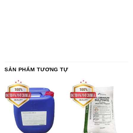
Chất Bảo Quản CMIT Thái
Phèn Nhôm – Al2(SO4)3 17%
Lan Thailand
Ấn Độ India