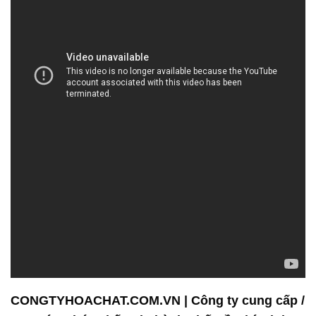
CONGTYHOACHAT.COM.VN | Công ty cung cấp /
cung ứng hóa chất tại Thành phố Hồ Chí Minh
Công ty Hóa chất Đắc Trường Phát – Chất lượng và
niềm tin đồng hành cùng bạn!
Công ty Hóa chất Đắc Trường Phát không chỉ
chuyên về một lĩnh vực cụ thể mà còn cung cấp hóa
chất cho nhiều ngành công nghiệp khác nhau. Với
hơn một thập kỷ hoạt động trong lĩnh vực này,
chúng tôi đã tích luỹ kiến thức và kinh nghiệm rộng