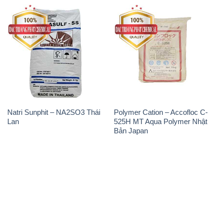
Lan
525H MT Aqua Polymer Nhật
Bản Japan
THÔNG TIN
Giới thiệu
Sản phẩm
Chính sách và quy định chung
Tin tức
Liên hệ