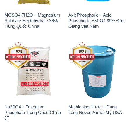
Na3PO4 – Trisodium
Methionine Nước – Dạng
Phosphate Trung Quốc China
Lỏng Novus Alimet Mỹ USA
JT
Natri Sunphit – NA2SO3 Thái
Polymer Cation – Accofloc C-