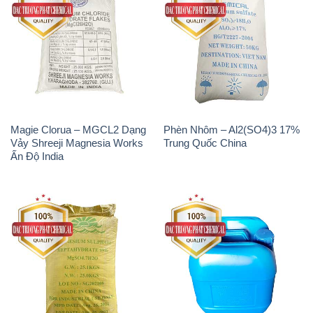
MGSO4.7H2O – Magnesium
Axit Phosphoric – Acid
Sulphate Heptahydrate 99%
Phosphoric H3PO4 85% Đức
Trung Quốc China
Giang Việt Nam