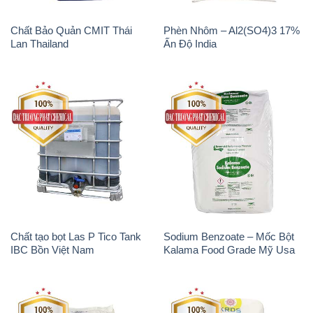
Chất tạo bọt Las P Tico Tank
Sodium Benzoate – Mốc Bột
IBC Bồn Việt Nam
Kalama Food Grade Mỹ Usa
Magie Clorua – MGCL2 Dạng
Phèn Nhôm – Al2(SO4)3 17%
Vảy Shreeji Magnesia Works
Trung Quốc China
Ấn Độ India