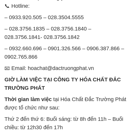
GIỜ LÀM VIỆC TẠI CÔNG TY HÓA CHẤT ĐẮC
TRƯỜNG PHÁT
Thời gian làm việc
tại Hóa Chất Đắc Trường Phát
được tổ chức như sau:
Thứ 2 đến thứ 6: Buổi sáng: từ 8h đến 11h – Buổi
chiều: từ 12h30 đến 17h
Thứ 7: Buổi sáng: từ 8h đến 11h – Buổi chiều: từ
12h30 đến 16h
Chủ nhật: Nghỉ chủ nhật hàng tuần
Chúng tôi rất trân trọng thời gian và cam kết tuân
thủ giờ làm việc để đảm bảo sự hỗ trợ tốt nhất cho
khách hàng và đảm bảo hiệu suất công việc cao
nhất của nhân viên.
BẢN ĐỒ MAP TẠI CÔNG TY HÓA CHẤT ĐẮC