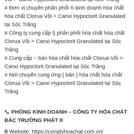
# Nơi chuyên cung ứng { bán } hóa chất hóa chất
Clorua Vôi > Canxi Hypoclorit Granulated tại Sóc
Trăng
📞
PHÒNG KINH DOANH – CÔNG TY HÓA CHẤT
ĐẮC TRƯỜNG PHÁT
🌐
🌐 Website: https://congtyhoachat.com.vn/
📞 Hotline:
– 0933.920.505 – 028.3504.5555
– 028.3756.1835 – 028.3756.1840 –
028.3756.1841- 028.3756.1842
– 0932.660.696 – 0901.326.566 – 0906.387.866 –
0902.765.866
📧 Email: hoachat@dactruongphat.vn