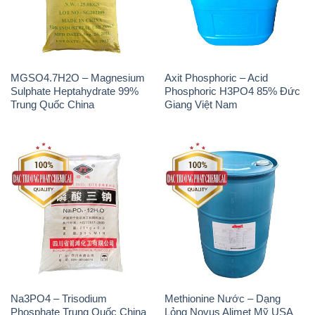
MGSO4.7H2O – Magnesium
Axit Phosphoric – Acid
Sulphate Heptahydrate 99%
Phosphoric H3PO4 85% Đức
Trung Quốc China
Giang Việt Nam
Na3PO4 – Trisodium
Methionine Nước – Dạng
Phosphate Trung Quốc China
Lỏng Novus Alimet Mỹ USA