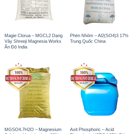
Magie Clorua – MGCL2 Dạng
Phèn Nhôm – Al2(SO4)3 17%
Vảy Shreeji Magnesia Works
Trung Quốc China
Ấn Độ India
MGSO4.7H2O – Magnesium
Axit Phosphoric – Acid