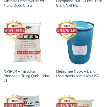
Sulphate Heptahydrate 99%
Phosphoric H3PO4 85% Đức
Trung Quốc China
Giang Việt Nam
Na3PO4 – Trisodium
Methionine Nước – Dạng
Phosphate Trung Quốc China
Lỏng Novus Alimet Mỹ USA
JT