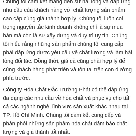
phía trước.
Công ty Hóa Chất Đắc Trường Phát có thể đáp ứng
đa dạng các nhu cầu về hóa chất và phục vụ cho tất
cả các ngành nghề, lĩnh vực sản xuất khác nhau tại
TP. Hồ Chí Minh. Chúng tôi cam kết cung cấp và
phân phối những sản phẩm hóa chất đảm bảo chất
lượng và giá thành tốt nhất.
Danh mục sản phẩm của chúng tôi bao gồm, nhưng
không giới hạn:
1. Hóa chất công nghiệp: Chất tẩy rửa, chất chống ăn
mòn, chất chống tĩnh điện, chất tạo màu, chất xử lý
nước, vv.
2. Hóa chất xử lý nước: Hóa chất xử lý nước thải,
hóa chất xử lý nước sạch, hóa chất xử lý nước cấp,
vv.