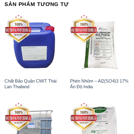
Chất Bảo Quản CMIT Thái
Phèn Nhôm – Al2(SO4)3 17%
Lan Thailand
Ấn Độ India
Chất tạo bọt Las P Tico Tank
Sodium Benzoate – Mốc Bột
IBC Bồn Việt Nam
Kalama Food Grade Mỹ Usa