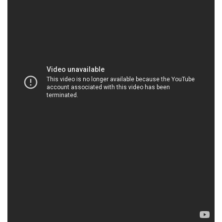
CONGTYHOACHAT.COM.VN | Công ty chuyên
cung ứng – phân phối hóa chất tại Thành phố
Hồ Chí Minh
Công ty Hóa chất Đắc Trường Phát là một trong
những doanh nghiệp hàng đầu trong lĩnh vực bán
và phân phối hóa chất tại Việt Nam. Với mục tiêu
không chỉ đáp ứng nhu cầu ngày càng cao về hóa
chất mà còn đảm bảo sự phát triển bền vững và