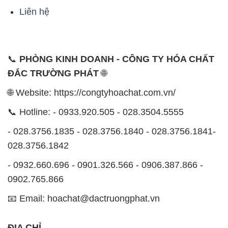
- 028.3756.1835 - 028.3756.1840 - 028.3756.1841-
028.3756.1842
- 0932.660.696 - 0901.326.566 - 0906.387.866 -
0902.765.866
📧 Email: hoachat@dactruongphat.vn
ĐỊA CHỈ
1229C Quốc lộ 1A, Phường Bình Trị Đông B,
Quận Bình Tân, TP. Hồ Chí Minh
CÔNG TY XNK TM SX HÓA CHẤT ĐẮC TRƯỜNG
PHÁT
CÔNG TY XNK TM SX HÓA CHẤT ĐẮC TRƯỜNG