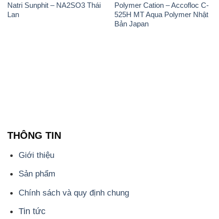
THÔNG TIN
Giới thiệu
Sản phẩm
Chính sách và quy định chung
Tin tức
Liên hệ
📞
PHÒNG KINH DOANH - CÔNG TY HÓA CHẤT
ĐẮC TRƯỜNG PHÁT
🌐
🌐 Website: https://congtyhoachat.com.vn/
📞 Hotline: - 0933.920.505 - 028.3504.5555