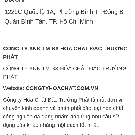
PHÁT
Website:
CONGTYHOACHAT.COM.VN
Công ty Hóa Chất Đắc Trường Phát là một đơn vị
chuyên kinh doanh và phân phối các loại hóa chất
công nghiệp đa dạng nhằm đáp ứng nhu cầu sử
dụng của khách hàng một cách tốt nhất.
Chúng tôi cam kết mang đến sự hài lòng và đáp ứng
nhu cầu của khách hàng với chất lượng sản phẩm
cao cấp cùng giá thành hợp lý. Chúng tôi luôn coi
trọng nguyên tắc kinh doanh không chỉ là sự mua
bán mà còn là sự xây dựng và duy trì uy tín. Chúng
tôi hiểu rằng những sản phẩm chúng tôi cung cấp
phải đáp ứng được yêu cầu về chất lượng và làm hài
lòng đối tác. Đồng thời, giá cả cũng phải hợp lý để
cùng khách hàng phát triển và tồn tại trên con đường