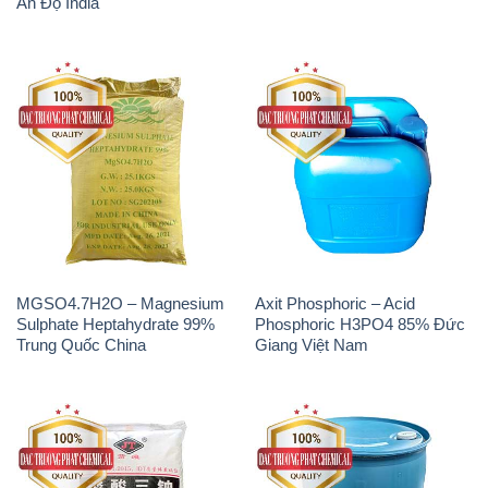
MGSO4.7H2O – Magnesium
Axit Phosphoric – Acid
Sulphate Heptahydrate 99%
Phosphoric H3PO4 85% Đức
Trung Quốc China
Giang Việt Nam
Na3PO4 – Trisodium
Methionine Nước – Dạng
Phosphate Trung Quốc China
Lỏng Novus Alimet Mỹ USA
JT