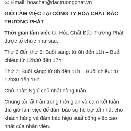
12h30 đến 16h
Chủ nhật: Nghỉ chủ nhật hàng tuần
Chúng tôi rất trân trọng thời gian và cam kết tuân
thủ giờ làm việc để đảm bảo sự hỗ trợ tốt nhất cho
khách hàng và đảm bảo hiệu suất công việc cao
nhất của nhân viên.
BẢN ĐỒ MAP TẠI CÔNG TY HÓA CHẤT ĐẮC
TRƯỜNG PHÁT
ĐỊA CHỈ: 1229C Quốc lộ 1A, Phường Bình Trị
Đông B, Quận Bình Tân, Sài Gòn TP. Hồ Chí
Minh