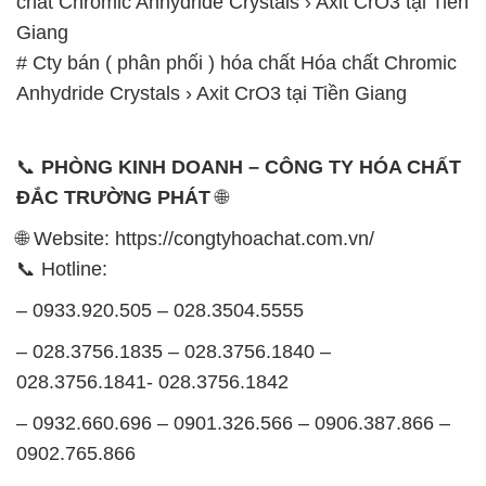
📞 Hotline:
– 0933.920.505 – 028.3504.5555
– 028.3756.1835 – 028.3756.1840 –
028.3756.1841- 028.3756.1842
– 0932.660.696 – 0901.326.566 – 0906.387.866 –
0902.765.866
📧 Email: hoachat@dactruongphat.vn
GIỜ LÀM VIỆC TẠI CÔNG TY HÓA CHẤT ĐẮC
TRƯỜNG PHÁT
Thời gian làm việc
tại Hóa Chất Đắc Trường Phát
được tổ chức như sau:
Thứ 2 đến thứ 6: Buổi sáng: từ 8h đến 11h – Buổi
chiều: từ 12h30 đến 17h
Thứ 7: Buổi sáng: từ 8h đến 11h – Buổi chiều: từ