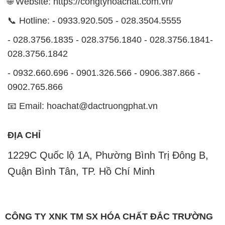
🌐 Website: https://congtyhoachat.com.vn/
📞 Hotline: - 0933.920.505 - 028.3504.5555
- 028.3756.1835 - 028.3756.1840 - 028.3756.1841-
028.3756.1842
- 0932.660.696 - 0901.326.566 - 0906.387.866 -
0902.765.866
📧 Email: hoachat@dactruongphat.vn
ĐỊA CHỈ
1229C Quốc lộ 1A, Phường Bình Trị Đông B,
Quận Bình Tân, TP. Hồ Chí Minh
CÔNG TY XNK TM SX HÓA CHẤT ĐẮC TRƯỜNG