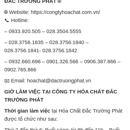
ĐẮC TRƯỜNG PHÁT
🌐
🌐 Website: https://congtyhoachat.com.vn/
📞 Hotline:
– 0933.920.505 – 028.3504.5555
– 028.3756.1835 – 028.3756.1840 –
028.3756.1841- 028.3756.1842
– 0932.660.696 – 0901.326.566 – 0906.387.866 –
0902.765.866
📧 Email: hoachat@dactruongphat.vn
GIỜ LÀM VIỆC TẠI CÔNG TY HÓA CHẤT ĐẮC
TRƯỜNG PHÁT
Thời gian làm việc
tại Hóa Chất Đắc Trường Phát
được tổ chức như sau:
Thứ 2 đến thứ 6: Buổi sáng: từ 8h đến 11h – Buổi