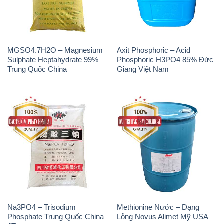
MGSO4.7H2O – Magnesium
Axit Phosphoric – Acid
Sulphate Heptahydrate 99%
Phosphoric H3PO4 85% Đức
Trung Quốc China
Giang Việt Nam
Na3PO4 – Trisodium
Methionine Nước – Dạng
Phosphate Trung Quốc China
Lỏng Novus Alimet Mỹ USA