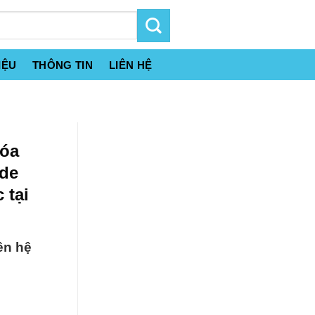
IỆU
THÔNG TIN
LIÊN HỆ
Hóa
de
 tại
ên hệ