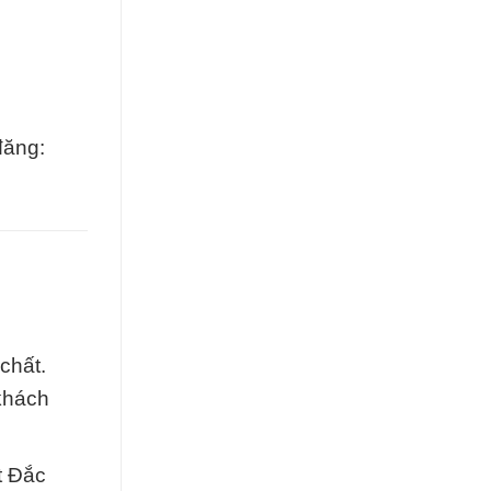
đăng:
chất.
 khách
t Đắc