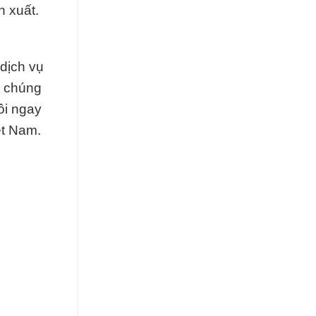
n xuất.
dịch vụ
à chúng
ôi ngay
ệt Nam.