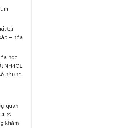
ium
ất tại
cấp – hóa
hóa học
hất NH4CL
 có những
sự quan
4CL ©
ững khám