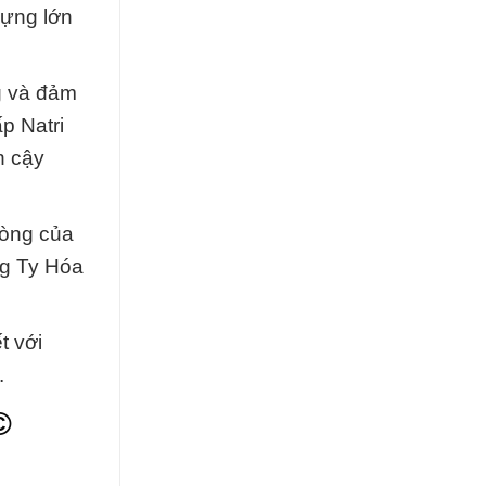
dựng lớn
g và đảm
p Natri
n cậy
lòng của
ng Ty Hóa
t với
.
©