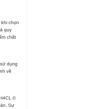
 khi chọn
à quy
hẩm chất
à sử dụng
ịnh về
NH4CL ©
oàn. Sự