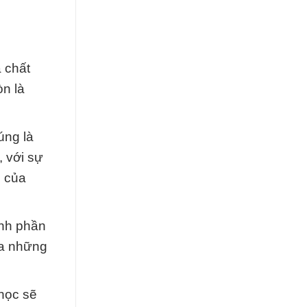
 chất
òn là
úng là
 với sự
g của
ành phần
ra những
 học sẽ