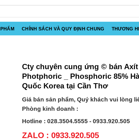
 PHẨM
CHÍNH SÁCH VÀ QUY ĐỊNH CHUNG
THƯƠNG H
Cty chuyên cung ứng © bán Axít
Photphoric _ Phosphoric 85% H
Quốc Korea tại Cần Thơ
Giá bán sản phẩm, Quý khách vui lòng li
Phòng kinh doanh :
Hotline : 028.3504.5555 - 0933.920.505
ZALO : 0933.920.505