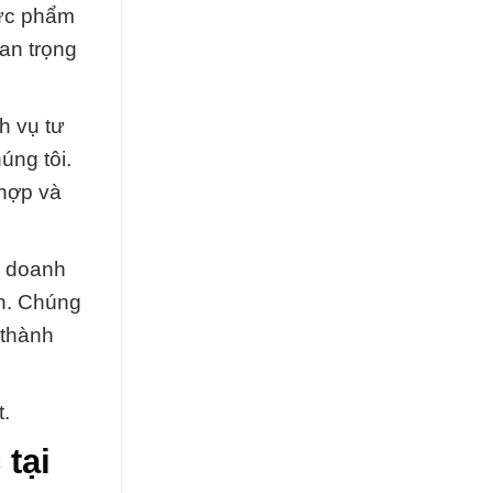
hực phẩm
an trọng
h vụ tư
úng tôi.
 hợp và
c doanh
nh. Chúng
 thành
.
 tại