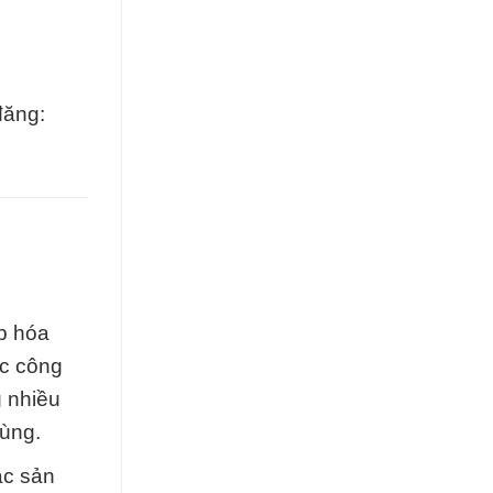
đăng:
p hóa
ực công
 nhiều
cùng.
ác sản