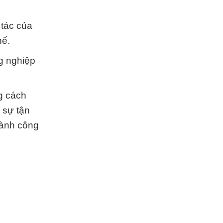
 tác của
hế.
g nghiệp
g cách
 sự tận
hành công