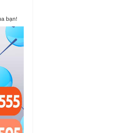
ủa bạn!