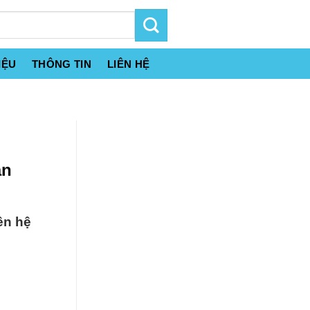
IỆU
THÔNG TIN
LIÊN HỆ
àn
ên hệ