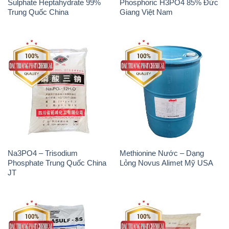
Natri Sunphit – NA2SO3 Thái
Polymer Cation – Accofloc C-
Lan
525H MT Aqua Polymer Nhật
Bản Japan