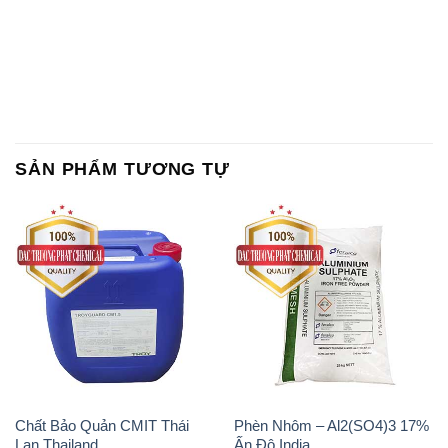
Chất Bảo Quản CMIT Thái
Phèn Nhôm – Al2(SO4)3 17%
Lan Thailand
Ấn Độ India
Chất tạo bọt Las P Tico Tank
Sodium Benzoate – Mốc Bột
IBC Bồn Việt Nam
Kalama Food Grade Mỹ Usa