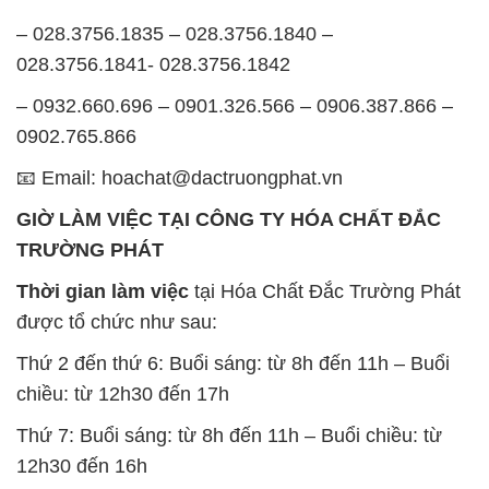
Thứ 7: Buổi sáng: từ 8h đến 11h – Buổi chiều: từ
12h30 đến 16h
Chủ nhật: Nghỉ chủ nhật hàng tuần
Chúng tôi rất trân trọng thời gian và cam kết tuân
thủ giờ làm việc để đảm bảo sự hỗ trợ tốt nhất cho
khách hàng và đảm bảo hiệu suất công việc cao
nhất của nhân viên.
BẢN ĐỒ MAP TẠI CÔNG TY HÓA CHẤT ĐẮC
TRƯỜNG PHÁT
ĐỊA CHỈ: 1229C Quốc lộ 1A, Phường Bình Trị
Đông B, Quận Bình Tân, Sài Gòn TP. Hồ Chí
Minh