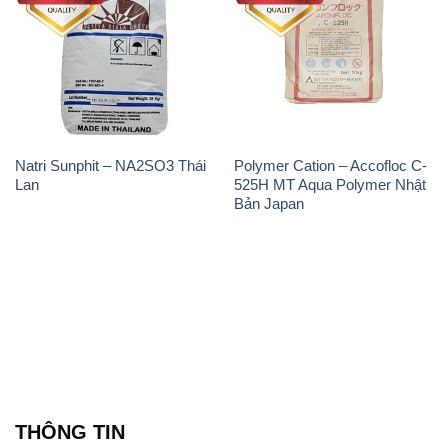
THÔNG TIN
Giới thiệu
Sản phẩm
Chính sách và quy định chung
Tin tức
Liên hệ
📞
PHÒNG KINH DOANH - CÔNG TY HÓA CHẤT
ĐẮC TRƯỜNG PHÁT
🌐
🌐 Website: https://congtyhoachat.com.vn/