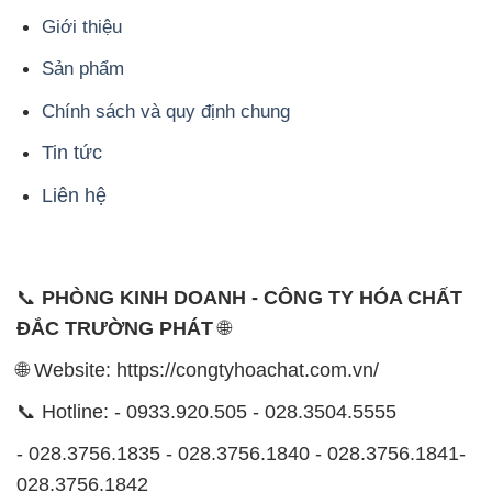
📞 Hotline: - 0933.920.505 - 028.3504.5555
- 028.3756.1835 - 028.3756.1840 - 028.3756.1841-
028.3756.1842
- 0932.660.696 - 0901.326.566 - 0906.387.866 -
0902.765.866
📧 Email: hoachat@dactruongphat.vn
ĐỊA CHỈ
1229C Quốc lộ 1A, Phường Bình Trị Đông B,
Quận Bình Tân, TP. Hồ Chí Minh
CÔNG TY XNK TM SX HÓA CHẤT ĐẮC TRƯỜNG
PHÁT