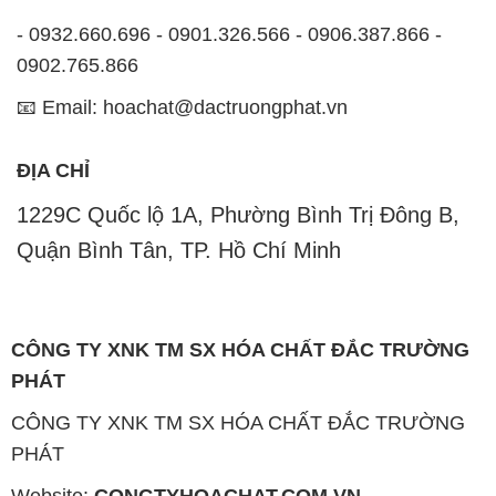
CÔNG TY XNK TM SX HÓA CHẤT ĐẮC TRƯỜNG
PHÁT
Website:
CONGTYHOACHAT.COM.VN
Công ty Hóa Chất Đắc Trường Phát là một đơn vị
chuyên kinh doanh và phân phối các loại hóa chất
công nghiệp đa dạng nhằm đáp ứng nhu cầu sử
dụng của khách hàng một cách tốt nhất.
Chúng tôi cam kết mang đến sự hài lòng và đáp ứng
nhu cầu của khách hàng với chất lượng sản phẩm
cao cấp cùng giá thành hợp lý. Chúng tôi luôn coi
trọng nguyên tắc kinh doanh không chỉ là sự mua
bán mà còn là sự xây dựng và duy trì uy tín. Chúng
tôi hiểu rằng những sản phẩm chúng tôi cung cấp
phải đáp ứng được yêu cầu về chất lượng và làm hài
lòng đối tác. Đồng thời, giá cả cũng phải hợp lý để