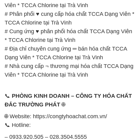
🌐 Website: https://congtyhoachat.com.vn/
📞 Hotline:
– 0933.920.505 – 028.3504.5555
– 028.3756.1835 – 028.3756.1840 –
028.3756.1841- 028.3756.1842
– 0932.660.696 – 0901.326.566 – 0906.387.866 –
0902.765.866
📧 Email: hoachat@dactruongphat.vn
GIỜ LÀM VIỆC TẠI CÔNG TY HÓA CHẤT ĐẮC
TRƯỜNG PHÁT
Thời gian làm việc
tại Hóa Chất Đắc Trường Phát
được tổ chức như sau:
Thứ 2 đến thứ 6: Buổi sáng: từ 8h đến 11h – Buổi
chiều: từ 12h30 đến 17h