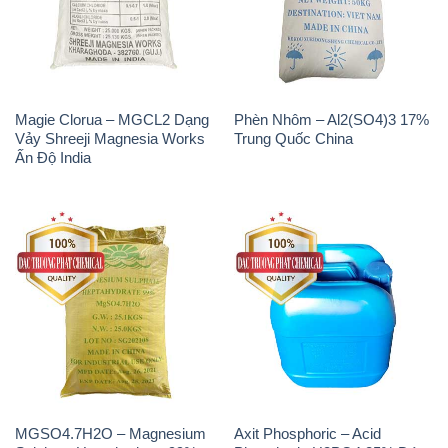
MGSO4.7H2O – Magnesium
Axit Phosphoric – Acid
Sulphate Heptahydrate 99%
Phosphoric H3PO4 85% Đức
Trung Quốc China
Giang Việt Nam
Na3PO4 – Trisodium
Methionine Nước – Dạng
Phosphate Trung Quốc China
Lỏng Novus Alimet Mỹ USA
JT