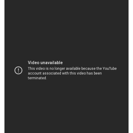
CONGTYHOACHAT.COM.VN | Công ty chuyên
kinh doanh _ thương mại hóa chất tại Thành
phố Hồ Chí Minh
Công ty Hóa Chất Đắc Trường Phát là một đối tác
đáng tin cậy trong lĩnh vực bán và phân phối hóa
chất. Chúng tôi đặt uy tín và chất lượng lên hàng
đầu, và điều này đã giúp chúng tôi xây dựng mối
quan hệ đối tác lâu dài với nhiều khách hàng và đối
tác trên khắp cả nước.