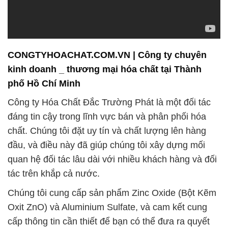
Chúng tôi cung cấp sản phẩm Zinc Oxide (Bột Kẽm
Oxit ZnO) và Aluminium Sulfate, và cam kết cung
cấp thông tin cần thiết để bạn có thể đưa ra quyết
định thông minh và hiệu quả về hóa chất. Đội ngũ
chuyên gia của chúng tôi luôn sẵn sàng tư vấn và
hỗ trợ bạn trong quá trình sử dụng sản phẩm, giúp
tối ưu hóa quy trình công việc và đảm bảo an toàn
tối đa.
Chúng tôi không chỉ tuân thủ các quy định và tiêu
chuẩn an toàn về môi trường mà còn nỗ lực để
giảm thiểu tác động tiêu cực lên môi trường trong
quá trình sản xuất và vận chuyển sản phẩm. Chúng
tôi luôn luôn nỗ lực để đáp ứng các yêu cầu độc
đáo và phức tạp nhất của khách hàng, đồng thời
đảm bảo sự linh hoạt và sự hài lòng của họ.