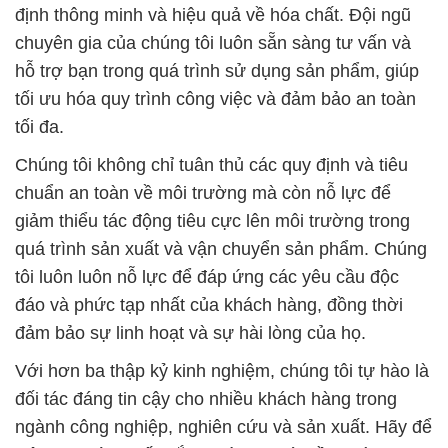
Với hơn ba thập kỷ kinh nghiệm, chúng tôi tự hào là
đối tác đáng tin cậy cho nhiều khách hàng trong
ngành công nghiệp, nghiên cứu và sản xuất. Hãy để
Công ty Hóa Chất Đắc Trường Phát đồng hành
cùng bạn trong việc tạo ra sản phẩm và môi trường
an toàn hơn cho tương lai.
# Bán › cung ứng hóa chất TCCA Dạng Viên *
TCCA Chlorine tại Trà Vinh
# Đơn vị phân phối ↔ cung ứng hóa chất TCCA
Dạng Viên * TCCA Chlorine tại Trà Vinh
# Thương mại ≈ cung cấp hóa chất TCCA Dạng
Viên * TCCA Chlorine tại Trà Vinh
# Địa chỉ chuyên cung ứng ¶ bán hóa chất TCCA
Dạng Viên * TCCA Chlorine tại Trà Vinh
# Đơn vị bán ▲ cung ứng hóa chất TCCA Dạng
Viên * TCCA Chlorine tại Trà Vinh