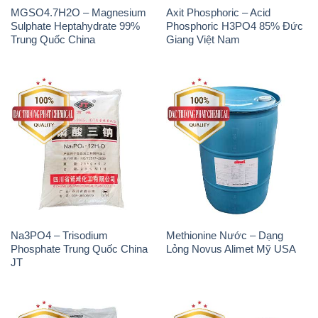
MGSO4.7H2O – Magnesium
Axit Phosphoric – Acid
Sulphate Heptahydrate 99%
Phosphoric H3PO4 85% Đức
Trung Quốc China
Giang Việt Nam
Na3PO4 – Trisodium
Methionine Nước – Dạng
Phosphate Trung Quốc China
Lỏng Novus Alimet Mỹ USA
JT