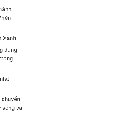
 hành
 Phèn
èn Xanh
ng dụng
 mang
nfat
ự chuyển
c sống và