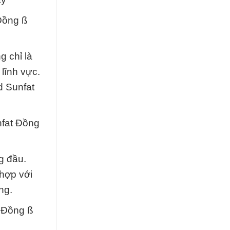
 Đồng ß
 chỉ là
lĩnh vực.
d Sunfat
nfat Đồng
g đầu.
hợp với
ng.
t Đồng ß