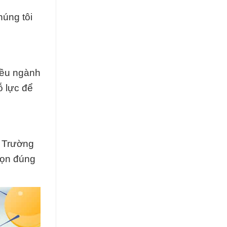
húng tôi
hiều ngành
ỗ lực để
c Trường
chọn đúng