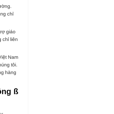
rường.
ông chỉ
rợ giáo
 chỉ liên
 Việt Nam
úng tôi.
ng hàng
ồng ß
ậy