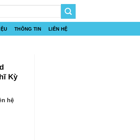
IỆU
THÔNG TIN
LIÊN HỆ
ed
hĩ Kỳ
ên hệ