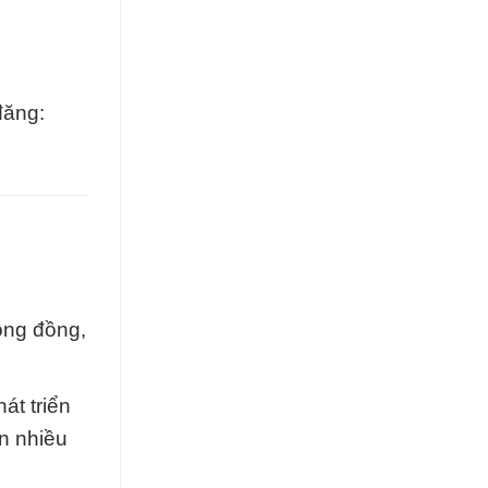
đăng:
cộng đồng,
át triển
n nhiều