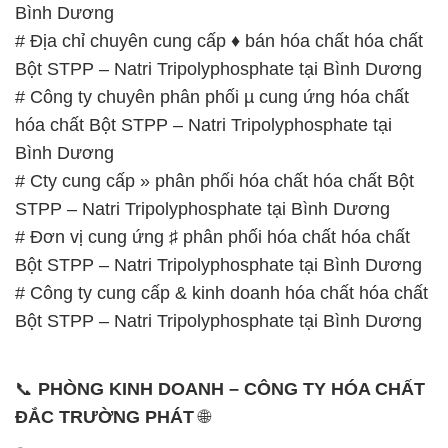
– 0933.920.505 – 028.3504.5555
– 028.3756.1835 – 028.3756.1840 –
028.3756.1841- 028.3756.1842
– 0932.660.696 – 0901.326.566 – 0906.387.866 –
0902.765.866
📧 Email: hoachat@dactruongphat.vn
GIỜ LÀM VIỆC TẠI CÔNG TY HÓA CHẤT ĐẮC
TRƯỜNG PHÁT
Thời gian làm việc
tại Hóa Chất Đắc Trường Phát
được tổ chức như sau:
Thứ 2 đến thứ 6: Buổi sáng: từ 8h đến 11h – Buổi
chiều: từ 12h30 đến 17h
Thứ 7: Buổi sáng: từ 8h đến 11h – Buổi chiều: từ