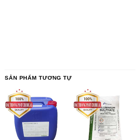
Chất Bảo Quản CMIT Thái
Phèn Nhôm – Al2(SO4)3 17%
Lan Thailand
Ấn Độ India
Chất tạo bọt Las P Tico Tank
Sodium Benzoate – Mốc Bột
IBC Bồn Việt Nam
Kalama Food Grade Mỹ Usa