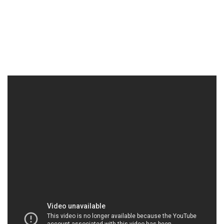
CONGTYHOACHAT.COM.VN | Công ty chuyên
kinh doanh – cung cấp hóa chất tại Thành phố
Hồ Chí Minh
Công ty Hóa chất Đắc Trường Phát là một doanh
nghiệp chuyên về bán và phân phối hóa chất, và
chúng tôi tự hào giới thiệu danh mục sản phẩm đa
dạng của mình để đáp ứng mọi nhu cầu và ứng