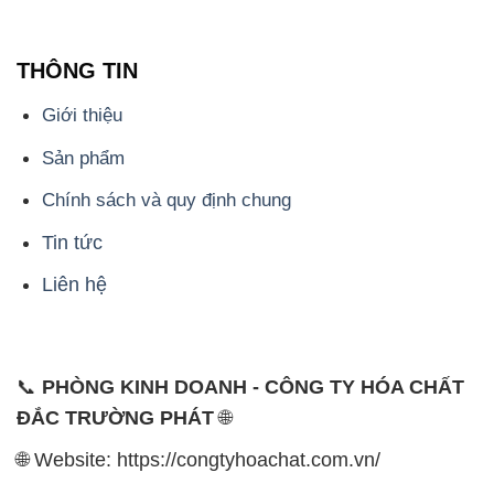
- 028.3756.1835 - 028.3756.1840 - 028.3756.1841-
028.3756.1842
- 0932.660.696 - 0901.326.566 - 0906.387.866 -
0902.765.866
📧 Email: hoachat@dactruongphat.vn
ĐỊA CHỈ
1229C Quốc lộ 1A, Phường Bình Trị Đông B,
Quận Bình Tân, TP. Hồ Chí Minh
CÔNG TY XNK TM SX HÓA CHẤT ĐẮC TRƯỜNG
PHÁT
CÔNG TY XNK TM SX HÓA CHẤT ĐẮC TRƯỜNG