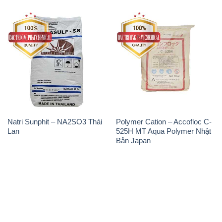
THÔNG TIN
Giới thiệu
Sản phẩm
Chính sách và quy định chung
Tin tức
Liên hệ
📞
PHÒNG KINH DOANH - CÔNG TY HÓA CHẤT
ĐẮC TRƯỜNG PHÁT
🌐
🌐 Website: https://congtyhoachat.com.vn/
📞 Hotline: - 0933.920.505 - 028.3504.5555