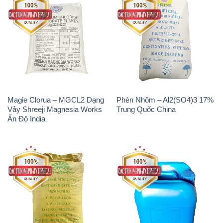
MGSO4.7H2O – Magnesium
Axit Phosphoric – Acid
Sulphate Heptahydrate 99%
Phosphoric H3PO4 85% Đức
Trung Quốc China
Giang Việt Nam
Na3PO4 – Trisodium
Methionine Nước – Dạng
Phosphate Trung Quốc China
Lỏng Novus Alimet Mỹ USA
JT