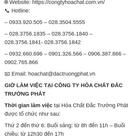
12h30 đến 16h
Chủ nhật: Nghỉ chủ nhật hàng tuần
Chúng tôi rất trân trọng thời gian và cam kết tuân
thủ giờ làm việc để đảm bảo sự hỗ trợ tốt nhất cho
khách hàng và đảm bảo hiệu suất công việc cao
nhất của nhân viên.
BẢN ĐỒ MAP TẠI CÔNG TY HÓA CHẤT ĐẮC
TRƯỜNG PHÁT
ĐỊA CHỈ: 1229C Quốc lộ 1A, Phường Bình Trị
Đông B, Quận Bình Tân, Sài Gòn TP. Hồ Chí
Minh