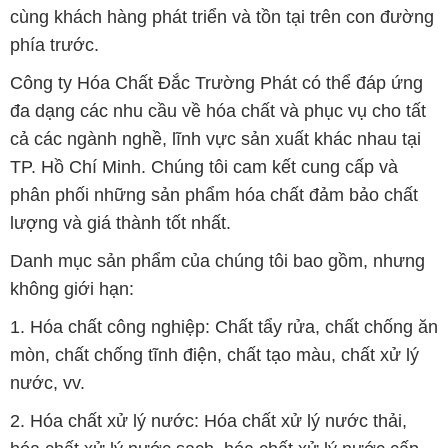
3. Hóa chất cho ngành thực phẩm: Chất bảo quản,
chất tạo ngọt, chất chống oxi hóa, hương liệu và màu
sắc tự nhiên, vv.
4. Hóa chất cho ngành dệt nhuộm: Chất nhuộm, chất
ổn định màu, chất tẩy, chất phụ gia, vv.
5. Hóa chất cho ngành dầu khí: Chất chống biến đổi
hóa học, chất xử lý dầu, chất tạo màng.
Bản quyền © 2016 congtyhoachat.com.vn
CÔNG TY XNK TM SX HÓA CHẤT ĐẮC TRƯỜNG PHÁT
Giấy chứng nhận Đăng ký Kinh doanh số 0304188681 do Sở Kế
hoạch và Đầu tư Thành phố Hồ Chí Minh cấp ngày 19-01-2017