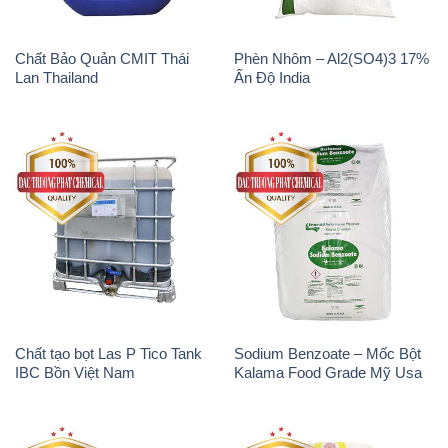
Magie Clorua – MGCL2 Dạng
Phèn Nhôm – Al2(SO4)3 17%
Vảy Shreeji Magnesia Works
Trung Quốc China
Ấn Độ India