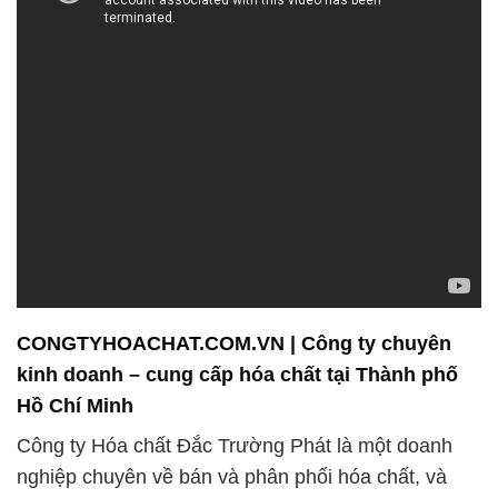
dụng của khách hàng. Với tầm nhìn đặt sự cam kết
về chất lượng và dịch vụ lên hàng đầu, chúng tôi đã
và đang hỗ trợ khách hàng trong ngành công
nghiệp dệt nhuộm để đạt được sự thành công.
Sự đa dạng của danh mục sản phẩm của chúng tôi
giúp bạn tìm thấy giải pháp tối ưu cho mọi ứng dụng
của bạn. Chúng tôi hiểu rằng mỗi ngành công
nghiệp và mỗi doanh nghiệp có những yêu cầu
riêng biệt, và chúng tôi đã xây dựng một danh mục
sản phẩm đa dạng để đáp ứng những yêu cầu đó.
Chúng tôi coi mình là một phần quan trọng của quá
trình phát triển của quý khách hàng và ngành công
nghiệp. Sứ mệnh của chúng tôi là “Uy Tín: Đắc
Trường Phát Mang Đến Chất Lượng,” và chúng tôi
cam kết luôn đặt sự uy tín và chất lượng lên hàng