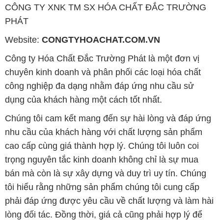
phía trước.
Công ty Hóa Chất Đắc Trường Phát có thể đáp ứng
đa dạng các nhu cầu về hóa chất và phục vụ cho tất
cả các ngành nghề, lĩnh vực sản xuất khác nhau tại
TP. Hồ Chí Minh. Chúng tôi cam kết cung cấp và
phân phối những sản phẩm hóa chất đảm bảo chất
lượng và giá thành tốt nhất.
Danh mục sản phẩm của chúng tôi bao gồm, nhưng
không giới hạn:
1. Hóa chất công nghiệp: Chất tẩy rửa, chất chống ăn
mòn, chất chống tĩnh điện, chất tạo màu, chất xử lý
nước, vv.
2. Hóa chất xử lý nước: Hóa chất xử lý nước thải,
hóa chất xử lý nước sạch, hóa chất xử lý nước cấp,
vv.