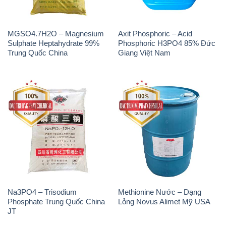
Natri Sunphit – NA2SO3 Thái
Polymer Cation – Accofloc C-
Lan
525H MT Aqua Polymer Nhật
Bản Japan