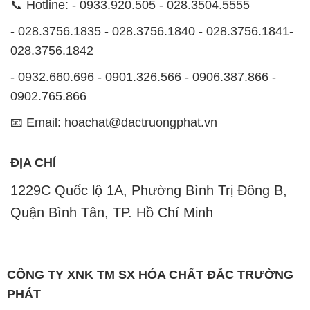
PHÁT
Website:
CONGTYHOACHAT.COM.VN
Công ty Hóa Chất Đắc Trường Phát là một đơn vị
chuyên kinh doanh và phân phối các loại hóa chất
công nghiệp đa dạng nhằm đáp ứng nhu cầu sử
dụng của khách hàng một cách tốt nhất.
Chúng tôi cam kết mang đến sự hài lòng và đáp ứng
nhu cầu của khách hàng với chất lượng sản phẩm
cao cấp cùng giá thành hợp lý. Chúng tôi luôn coi
trọng nguyên tắc kinh doanh không chỉ là sự mua
bán mà còn là sự xây dựng và duy trì uy tín. Chúng
tôi hiểu rằng những sản phẩm chúng tôi cung cấp
phải đáp ứng được yêu cầu về chất lượng và làm hài
lòng đối tác. Đồng thời, giá cả cũng phải hợp lý để
cùng khách hàng phát triển và tồn tại trên con đường