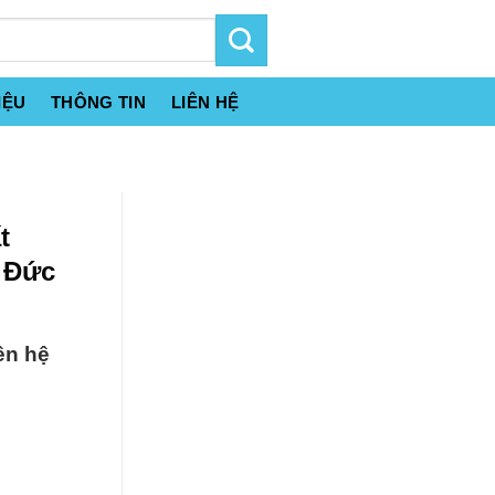
IỆU
THÔNG TIN
LIÊN HỆ
t
 Đức
ên hệ