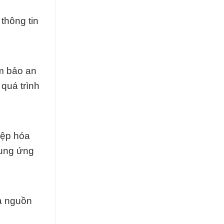
thông tin
ảm bảo an
quá trình
iệp hóa
cung ứng
là nguồn