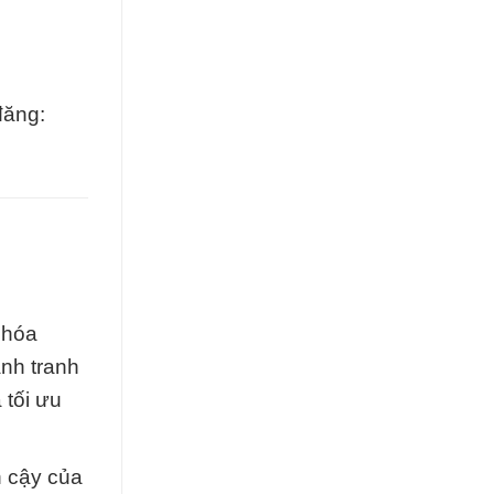
đăng:
 hóa
nh tranh
 tối ưu
n cậy của