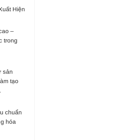
Xuất Hiện
cao –
c trong
ừ sản
làm tạo
.
êu chuẩn
ng hóa