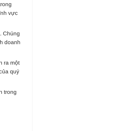
trong
lĩnh vực
g. Chúng
nh doanh
n ra một
 của quý
h trong