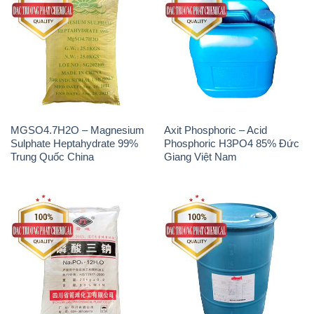
MGSO4.7H2O – Magnesium
Axit Phosphoric – Acid
Sulphate Heptahydrate 99%
Phosphoric H3PO4 85% Đức
Trung Quốc China
Giang Việt Nam