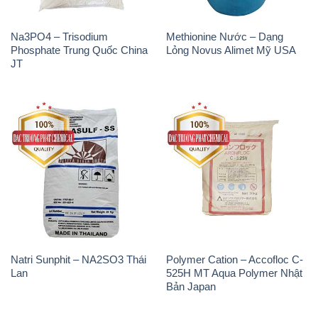
Na3PO4 – Trisodium
Methionine Nước – Dạng
Phosphate Trung Quốc China
Lỏng Novus Alimet Mỹ USA
JT
Natri Sunphit – NA2SO3 Thái
Polymer Cation – Accofloc C-
Lan
525H MT Aqua Polymer Nhật
Bản Japan