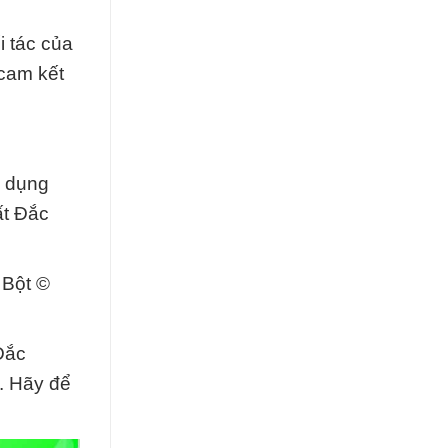
i tác của
 cam kết
p dụng
ất Đắc
 Bột ©
Đắc
. Hãy để