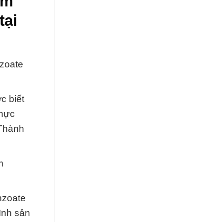
um
tại
nzoate
c biết
thực
 Thành
m
nzoate
ình sản