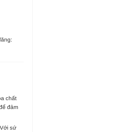
đăng:
óa chất
 để đảm
 Với sứ