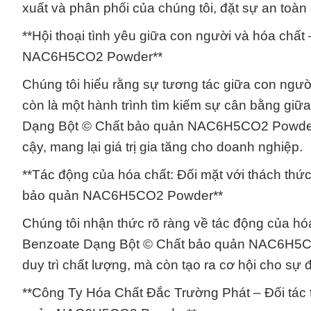
xuất và phân phối của chúng tôi, đặt sự an toà
**Hội thoại tình yêu giữa con người và hóa ch
NAC6H5CO2 Powder**
Chúng tôi hiểu rằng sự tương tác giữa con ngư
còn là một hành trình tìm kiếm sự cân bằng giữ
Dạng Bột © Chất bảo quản NAC6H5CO2 Powder kh
cậy, mang lại giá trị gia tăng cho doanh nghiệp.
**Tác động của hóa chất: Đối mặt với thách th
bảo quản NAC6H5CO2 Powder**
Chúng tôi nhận thức rõ ràng về tác động của hó
Benzoate Dạng Bột © Chất bảo quản NAC6H5CO2
duy trì chất lượng, mà còn tạo ra cơ hội cho sự đ
**Công Ty Hóa Chất Đắc Trường Phát – Đối tác