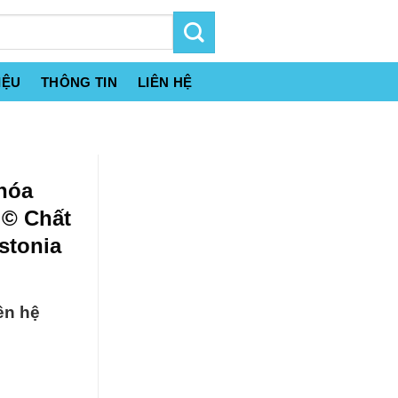
IỆU
THÔNG TIN
LIÊN HỆ
 hóa
 © Chất
stonia
ên hệ