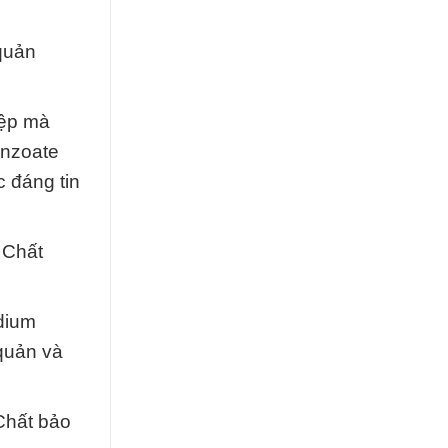
quản
iệp mà
enzoate
 đáng tin
 Chất
odium
quản và
Chất bảo