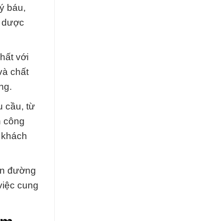
ý báu,
à dược
hất với
và chất
ng.
 cầu, từ
h công
a khách
con đường
việc cung