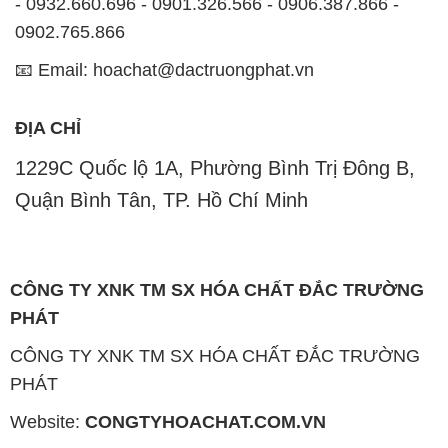
- 0932.660.696 - 0901.326.566 - 0906.387.866 -
0902.765.866
📧 Email: hoachat@dactruongphat.vn
ĐỊA CHỈ
1229C Quốc lộ 1A, Phường Bình Trị Đông B,
Quận Bình Tân, TP. Hồ Chí Minh
CÔNG TY XNK TM SX HÓA CHẤT ĐẮC TRƯỜNG
PHÁT
CÔNG TY XNK TM SX HÓA CHẤT ĐẮC TRƯỜNG
PHÁT
Website:
CONGTYHOACHAT.COM.VN