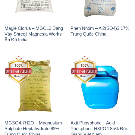
Magie Clorua – MGCL2 Dạng
Phèn Nhôm – Al2(SO4)3 17%
Vảy Shreeji Magnesia Works
Trung Quốc China
Ấn Độ India
MGSO4.7H2O – Magnesium
Axit Phosphoric – Acid
Sulphate Heptahydrate 99%
Phosphoric H3PO4 85% Đức
Trung Quốc China
Giang Việt Nam