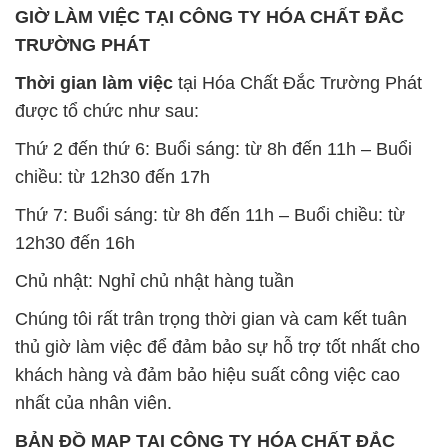
Thứ 2 đến thứ 6: Buổi sáng: từ 8h đến 11h – Buổi
chiều: từ 12h30 đến 17h
Thứ 7: Buổi sáng: từ 8h đến 11h – Buổi chiều: từ
12h30 đến 16h
Chủ nhật: Nghỉ chủ nhật hàng tuần
Chúng tôi rất trân trọng thời gian và cam kết tuân
thủ giờ làm việc để đảm bảo sự hỗ trợ tốt nhất cho
khách hàng và đảm bảo hiệu suất công việc cao
nhất của nhân viên.
BẢN ĐỒ MAP TẠI CÔNG TY HÓA CHẤT ĐẮC
TRƯỜNG PHÁT
ĐỊA CHỈ: 1229C Quốc lộ 1A, Phường Bình Trị
Đông B, Quận Bình Tân, Sài Gòn TP. Hồ Chí
Minh