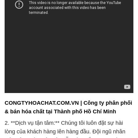
CONGTYHOACHAT.COM.VN | Công ty phân phối
& bán hóa chất tại Thành phố Hồ Chí Minh
2. **Dịch vụ tận tâm:** Chúng tôi luôn đặt sự hài
lòng của khách hàng lên hàng đầu. Đội ngũ nhân
viên của chúng tôi luôn sẵn sàng lắng nghe và tư
vấn cho quý vị về các sản phẩm hóa chất phù hợp
nhất cho nhu cầu của họ. Chúng tôi cam kết cung
cấp dịch vụ khách hàng chuyên nghiệp và tận tâm,
từ quá trình đặt hàng cho đến giao hàng và hỗ trợ