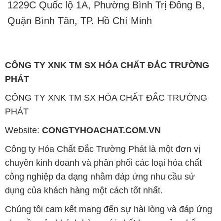
CÔNG TY XNK TM SX HÓA CHẤT ĐẮC TRƯỜNG
PHÁT
CÔNG TY XNK TM SX HÓA CHẤT ĐẮC TRƯỜNG
PHÁT
Website:
CONGTYHOACHAT.COM.VN
Công ty Hóa Chất Đắc Trường Phát là một đơn vị
chuyên kinh doanh và phân phối các loại hóa chất
công nghiệp đa dạng nhằm đáp ứng nhu cầu sử
dụng của khách hàng một cách tốt nhất.
Chúng tôi cam kết mang đến sự hài lòng và đáp ứng
nhu cầu của khách hàng với chất lượng sản phẩm
cao cấp cùng giá thành hợp lý. Chúng tôi luôn coi
trọng nguyên tắc kinh doanh không chỉ là sự mua
bán mà còn là sự xây dựng và duy trì uy tín. Chúng
tôi hiểu rằng những sản phẩm chúng tôi cung cấp