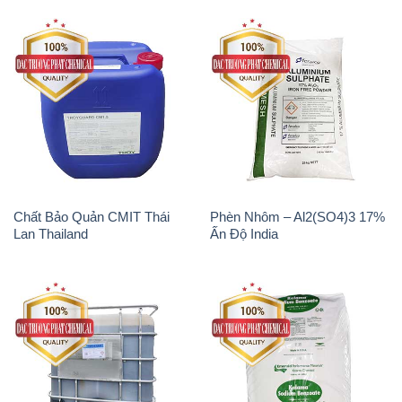
Chất Bảo Quản CMIT Thái
Phèn Nhôm – Al2(SO4)3 17%
Lan Thailand
Ấn Độ India
Chất tạo bọt Las P Tico Tank
Sodium Benzoate – Mốc Bột
IBC Bồn Việt Nam
Kalama Food Grade Mỹ Usa