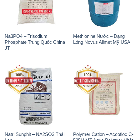
Phosphate Trung Quốc China
Lỏng Novus Alimet Mỹ USA
JT
Natri Sunphit – NA2SO3 Thái
Polymer Cation – Accofloc C-
Lan
525H MT Aqua Polymer Nhật
Bản Japan