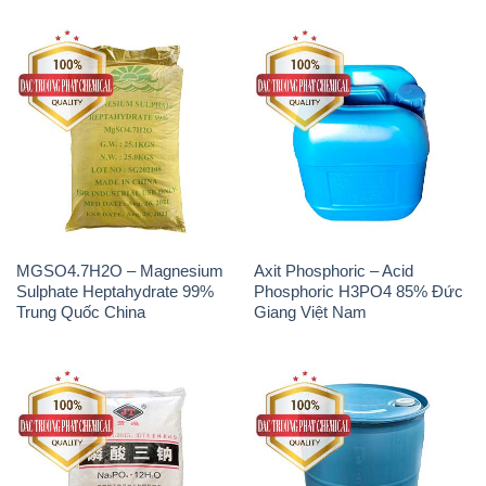
MGSO4.7H2O – Magnesium
Axit Phosphoric – Acid
Sulphate Heptahydrate 99%
Phosphoric H3PO4 85% Đức
Trung Quốc China
Giang Việt Nam
Na3PO4 – Trisodium
Methionine Nước – Dạng