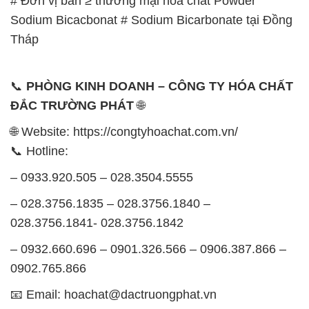
📞
PHÒNG KINH DOANH – CÔNG TY HÓA CHẤT
ĐẮC TRƯỜNG PHÁT
🌐
🌐 Website: https://congtyhoachat.com.vn/
📞 Hotline:
– 0933.920.505 – 028.3504.5555
– 028.3756.1835 – 028.3756.1840 –
028.3756.1841- 028.3756.1842
– 0932.660.696 – 0901.326.566 – 0906.387.866 –
0902.765.866
📧 Email: hoachat@dactruongphat.vn
GIỜ LÀM VIỆC TẠI CÔNG TY HÓA CHẤT ĐẮC
TRƯỜNG PHÁT
Thời gian làm việc
tại Hóa Chất Đắc Trường Phát
được tổ chức như sau: