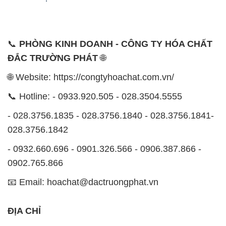
🌐 Website: https://congtyhoachat.com.vn/
📞 Hotline: - 0933.920.505 - 028.3504.5555
- 028.3756.1835 - 028.3756.1840 - 028.3756.1841-
028.3756.1842
- 0932.660.696 - 0901.326.566 - 0906.387.866 -
0902.765.866
📧 Email: hoachat@dactruongphat.vn
ĐỊA CHỈ
1229C Quốc lộ 1A, Phường Bình Trị Đông B,
Quận Bình Tân, TP. Hồ Chí Minh