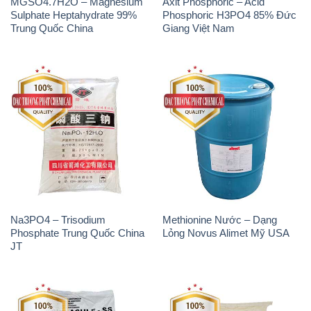
MGSO4.7H2O – Magnesium
Axit Phosphoric – Acid
Sulphate Heptahydrate 99%
Phosphoric H3PO4 85% Đức
Trung Quốc China
Giang Việt Nam
Na3PO4 – Trisodium
Methionine Nước – Dạng
Phosphate Trung Quốc China
Lỏng Novus Alimet Mỹ USA
JT