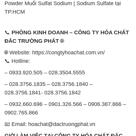
Powder Muối Sulfat Sodium | Sodium Sulfate tại
TP.HCM
📞
PHÒNG KINH DOANH – CÔNG TY HÓA CHẤT
ĐẮC TRƯỜNG PHÁT
🌐
🌐 Website: https://congtyhoachat.com.vn/
📞 Hotline:
– 0933.920.505 – 028.3504.5555
– 028.3756.1835 – 028.3756.1840 –
028.3756.1841- 028.3756.1842
– 0932.660.696 – 0901.326.566 – 0906.387.866 –
0902.765.866
📧 Email: hoachat@dactruongphat.vn
GIỜ LÀM VIỆC TẠI CÔNG TY HÓA CHẤT ĐẮC