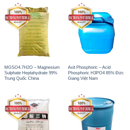
MGSO4.7H2O – Magnesium
Axit Phosphoric – Acid
Sulphate Heptahydrate 99%
Phosphoric H3PO4 85% Đức
Trung Quốc China
Giang Việt Nam