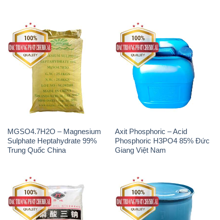
MGSO4.7H2O – Magnesium
Axit Phosphoric – Acid
Sulphate Heptahydrate 99%
Phosphoric H3PO4 85% Đức
Trung Quốc China
Giang Việt Nam