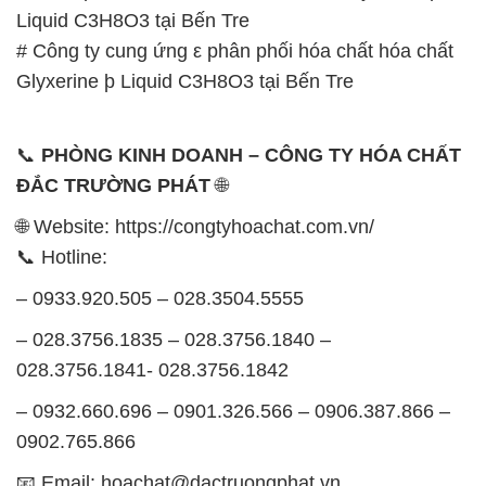
📞
PHÒNG KINH DOANH – CÔNG TY HÓA CHẤT
ĐẮC TRƯỜNG PHÁT
🌐
🌐 Website: https://congtyhoachat.com.vn/
📞 Hotline:
– 0933.920.505 – 028.3504.5555
– 028.3756.1835 – 028.3756.1840 –
028.3756.1841- 028.3756.1842
– 0932.660.696 – 0901.326.566 – 0906.387.866 –
0902.765.866
📧 Email: hoachat@dactruongphat.vn
GIỜ LÀM VIỆC TẠI CÔNG TY HÓA CHẤT ĐẮC
TRƯỜNG PHÁT
Thời gian làm việc
tại Hóa Chất Đắc Trường Phát