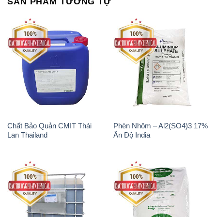
Chất Bảo Quản CMIT Thái
Phèn Nhôm – Al2(SO4)3 17%
Lan Thailand
Ấn Độ India
Chất tạo bọt Las P Tico Tank
Sodium Benzoate – Mốc Bột