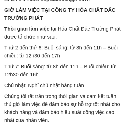
được tổ chức như sau:
Thứ 2 đến thứ 6: Buổi sáng: từ 8h đến 11h – Buổi
chiều: từ 12h30 đến 17h
Thứ 7: Buổi sáng: từ 8h đến 11h – Buổi chiều: từ
12h30 đến 16h
Chủ nhật: Nghỉ chủ nhật hàng tuần
Chúng tôi rất trân trọng thời gian và cam kết tuân
thủ giờ làm việc để đảm bảo sự hỗ trợ tốt nhất cho
khách hàng và đảm bảo hiệu suất công việc cao
nhất của nhân viên.
BẢN ĐỒ MAP TẠI CÔNG TY HÓA CHẤT ĐẮC
TRƯỜNG PHÁT
ĐỊA CHỈ: 1229C Quốc lộ 1A, Phường Bình Trị
Đông B, Quận Bình Tân, Sài Gòn TP. Hồ Chí