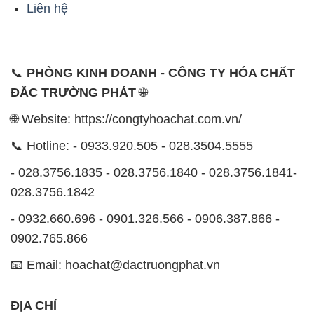
ĐẮC TRƯỜNG PHÁT
🌐
🌐 Website: https://congtyhoachat.com.vn/
📞 Hotline: - 0933.920.505 - 028.3504.5555
- 028.3756.1835 - 028.3756.1840 - 028.3756.1841-
028.3756.1842
- 0932.660.696 - 0901.326.566 - 0906.387.866 -
0902.765.866
📧 Email: hoachat@dactruongphat.vn
ĐỊA CHỈ
1229C Quốc lộ 1A, Phường Bình Trị Đông B,
Quận Bình Tân, TP. Hồ Chí Minh