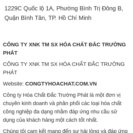
CÔNG TY XNK TM SX HÓA CHẤT ĐẮC TRƯỜNG
PHÁT
CÔNG TY XNK TM SX HÓA CHẤT ĐẮC TRƯỜNG
PHÁT
Website:
CONGTYHOACHAT.COM.VN
Công ty Hóa Chất Đắc Trường Phát là một đơn vị
chuyên kinh doanh và phân phối các loại hóa chất
công nghiệp đa dạng nhằm đáp ứng nhu cầu sử
dụng của khách hàng một cách tốt nhất.
Chúng tôi cam kết mang đến sự hài lòng và đáp ứng
nhu cầu của khách hàng với chất lượng sản phẩm
cao cấp cùng giá thành hợp lý. Chúng tôi luôn coi
trọng nguyên tắc kinh doanh không chỉ là sự mua
bán mà còn là sự xây dựng và duy trì uy tín. Chúng