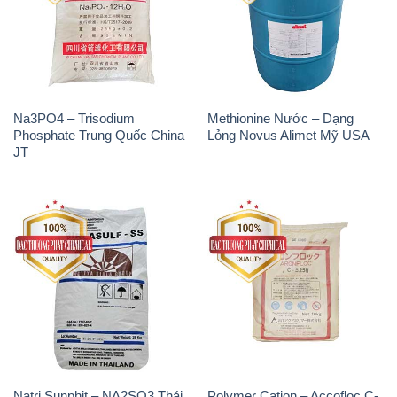
Na3PO4 – Trisodium
Methionine Nước – Dạng
Phosphate Trung Quốc China
Lỏng Novus Alimet Mỹ USA
JT
Natri Sunphit – NA2SO3 Thái
Polymer Cation – Accofloc C-
Lan
525H MT Aqua Polymer Nhật
Bản Japan