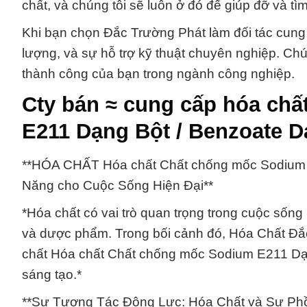
chất, và chúng tôi sẽ luôn ở đó để giúp đỡ và tìm
Khi bạn chọn Đắc Trường Phát làm đối tác cung
lượng, và sự hỗ trợ kỹ thuật chuyên nghiệp. Chúng
thành công của bạn trong ngành công nghiệp.
Cty bán ≈ cung cấp hóa ch
E211 Dạng Bột / Benzoate D
**HÓA CHẤT Hóa chất Chất chống mốc Sodium 
Năng cho Cuộc Sống Hiện Đại**
*Hóa chất có vai trò quan trọng trong cuộc sốn
và dược phẩm. Trong bối cảnh đó, Hóa Chất Đắ
chất Hóa chất Chất chống mốc Sodium E211 Dạng
sáng tạo.*
**Sự Tương Tác Động Lực: Hóa Chất và Sự Ph