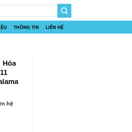
IỆU
THÔNG TIN
LIÊN HỆ
i Hóa
11
alama
ên hệ