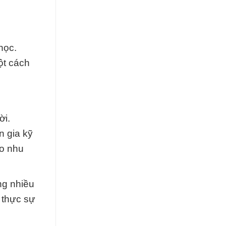
học.
ột cách
ời.
n gia kỹ
ho nhu
ng nhiều
 thực sự