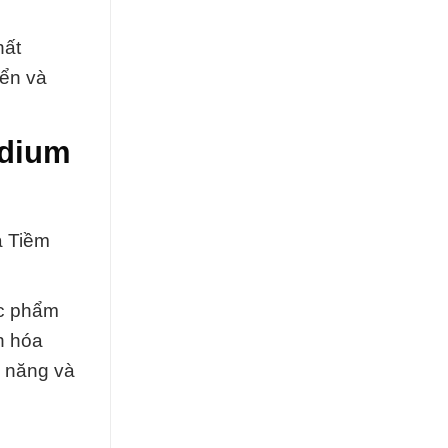
hất
iển và
odium
a Tiềm
ực phẩm
h hóa
m năng và