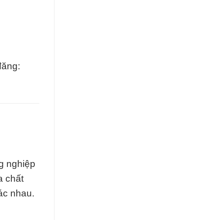
đăng:
ng nghiệp
a chất
ác nhau.