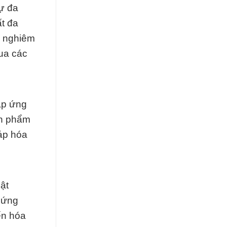
ự đa
t đa
ủ nghiêm
ua các
áp ứng
ản phẩm
áp hóa
ật
 ứng
ến hóa