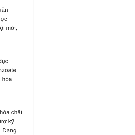
uản
ược
ội mới,
dục
nzoate
a hóa
 hóa chất
trợ kỹ
11 Dạng