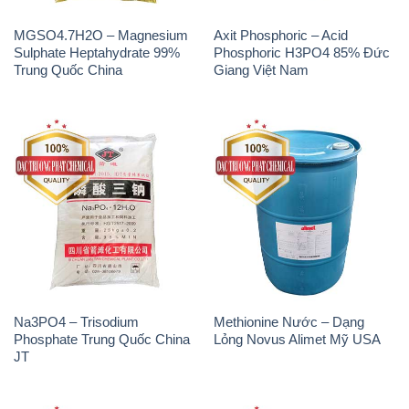
MGSO4.7H2O – Magnesium
Axit Phosphoric – Acid
Sulphate Heptahydrate 99%
Phosphoric H3PO4 85% Đức
Trung Quốc China
Giang Việt Nam
Na3PO4 – Trisodium
Methionine Nước – Dạng
Phosphate Trung Quốc China
Lỏng Novus Alimet Mỹ USA
JT