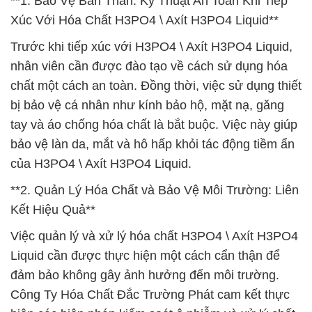
**1. Bảo Vệ Bản Thân: Kỹ Thuật An Toàn Khi Tiếp
Xúc Với Hóa Chất H3PO4 \ Axít H3PO4 Liquid**
Trước khi tiếp xúc với H3PO4 \ Axít H3PO4 Liquid,
nhân viên cần được đào tạo về cách sử dụng hóa
chất một cách an toàn. Đồng thời, việc sử dụng thiết
bị bảo vệ cá nhân như kính bảo hộ, mặt nạ, găng
tay và áo chống hóa chất là bắt buộc. Việc này giúp
bảo vệ làn da, mắt và hô hấp khỏi tác động tiềm ẩn
của H3PO4 \ Axít H3PO4 Liquid.
**2. Quản Lý Hóa Chất và Bảo Vệ Môi Trường: Liên
Kết Hiệu Quả**
Việc quản lý và xử lý hóa chất H3PO4 \ Axít H3PO4
Liquid cần được thực hiện một cách cẩn thận để
đảm bảo không gây ảnh hưởng đến môi trường.
Công Ty Hóa Chất Đắc Trường Phát cam kết thực