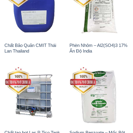
Chất Bảo Quản CMIT Thái
Phèn Nhôm – Al2(SO4)3 17%
Lan Thailand
Ấn Độ India
Chất tạo bọt Las P Tico Tank
Sodium Benzoate – Mốc Bột