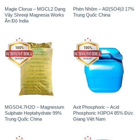
Magie Clorua – MGCL2 Dạng
Phèn Nhôm – Al2(SO4)3 17%
Vảy Shreeji Magnesia Works
Trung Quốc China
Ấn Độ India
MGSO4.7H2O – Magnesium
Axit Phosphoric – Acid
Sulphate Heptahydrate 99%
Phosphoric H3PO4 85% Đức
Trung Quốc China
Giang Việt Nam