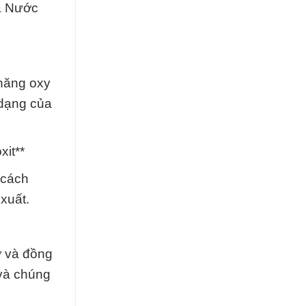
 & Nước
 năng oxy
 dạng của
it**
 cách
xuất.
ợ và đồng
 và chúng