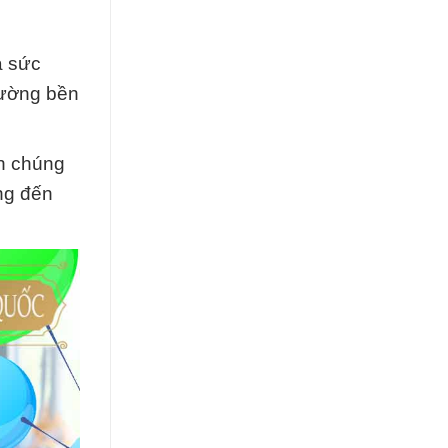
à sức
rường bền
n chúng
ang đến