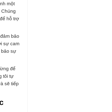
ành một
g. Chúng
để hỗ trợ
g đảm bảo
ới sự cam
m bảo sự
gừng để
 tôi tự
à sẽ tiếp
c