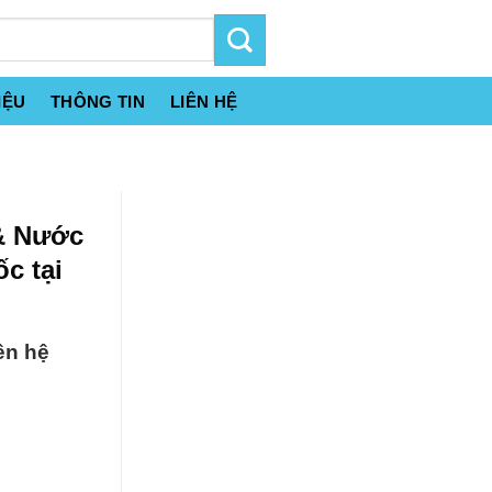
IỆU
THÔNG TIN
LIÊN HỆ
 & Nước
c tại
ên hệ