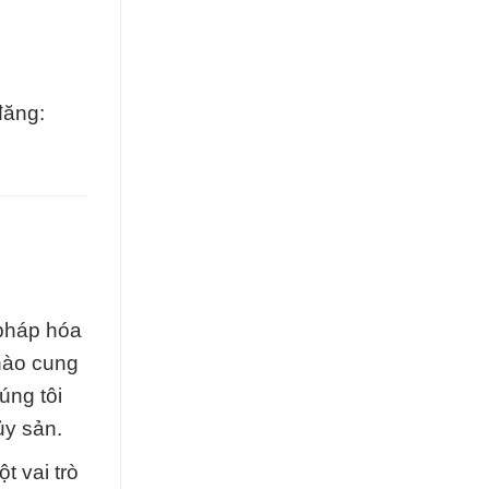
đăng:
 pháp hóa
hào cung
úng tôi
ủy sản.
 vai trò