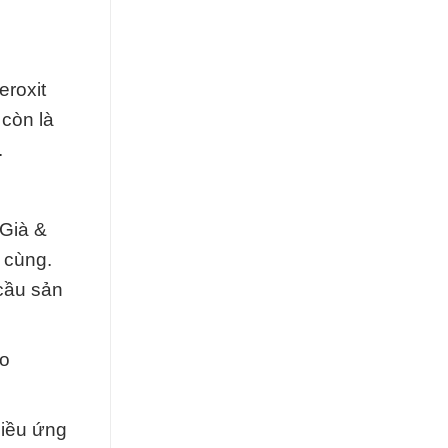
eroxit
còn là
.
 Già &
 cùng.
cầu sản
ro
hiều ứng