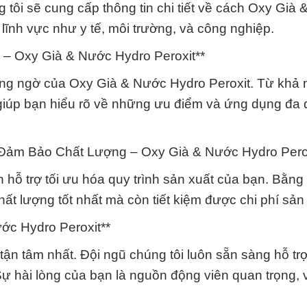
tôi sẽ cung cấp thông tin chi tiết về cách Oxy Già
 lĩnh vực như y tế, môi trường, và công nghiệp.
– Oxy Già & Nước Hydro Peroxit**
ông ngờ của Oxy Già & Nước Hydro Peroxit. Từ khả
 giúp bạn hiểu rõ về những ưu điểm và ứng dụng đa
 Đảm Bảo Chất Lượng – Oxy Già & Nước Hydro Perox
hỗ trợ tối ưu hóa quy trình sản xuất của bạn. Bằng
ất lượng tốt nhất mà còn tiết kiệm được chi phí sản 
ớc Hydro Peroxit**
ận tâm nhất. Đội ngũ chúng tôi luôn sẵn sàng hỗ tr
Sự hài lòng của bạn là nguồn động viên quan trọng,