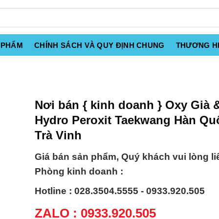
 PHẨM
CHÍNH SÁCH VÀ QUY ĐỊNH CHUNG
THƯƠNG H
Nơi bán { kinh doanh } Oxy Già
Hydro Peroxit Taekwang Hàn Quố
Trà Vinh
Giá bán sản phẩm, Quý khách vui lòng li
Phòng kinh doanh :
Hotline : 028.3504.5555 - 0933.920.505
ZALO : 0933.920.505