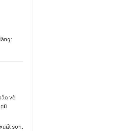
đăng:
bảo vệ
ngũ
xuất sơn,