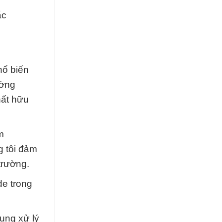
ắc
hổ biến
ường
hất hữu
m
g tôi đảm
trường.
e trong
ụng xử lý