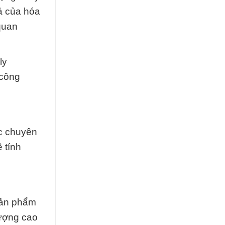
ả của hóa
quan
ly
 công
ức chuyên
 tính
Sản phẩm
lượng cao