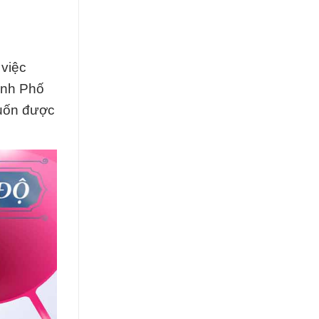
 việc
ành Phố
muốn được
.