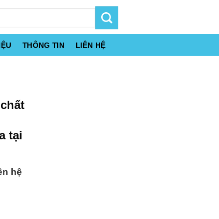
IỆU
THÔNG TIN
LIÊN HỆ
chất
 tại
ên hệ