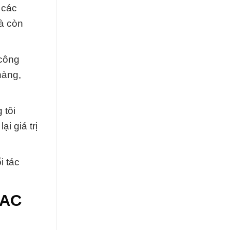
 các
à còn
 công
hàng,
 tôi
i giá trị
i tác
PAC