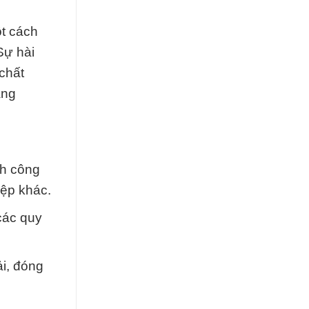
ột cách
Sự hài
chất
ằng
nh công
iệp khác.
các quy
ải, đóng