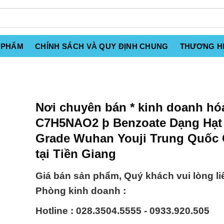
 PHẨM
CHÍNH SÁCH VÀ QUY ĐỊNH CHUNG
THƯƠNG H
Nơi chuyên bán * kinh doanh hó
C7H5NAO2 þ Benzoate Dạng Hạt
Grade Wuhan Youji Trung Quốc 
tại Tiền Giang
Giá bán sản phẩm, Quý khách vui lòng li
Phòng kinh doanh :
Hotline : 028.3504.5555 - 0933.920.505