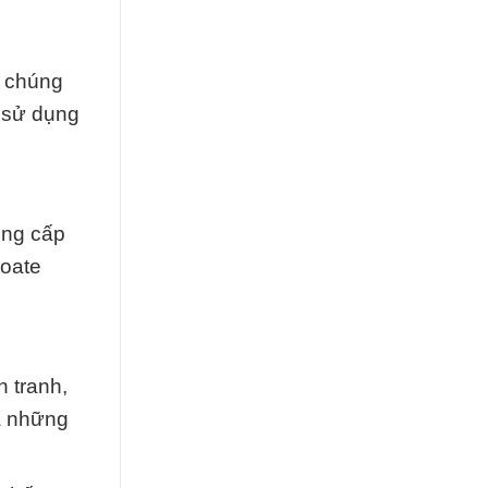
, chúng
h sử dụng
ung cấp
zoate
 tranh,
à những