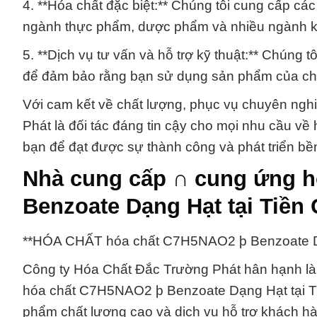
4. **Hóa chất đặc biệt:** Chúng tôi cung cấp các
ngành thực phẩm, dược phẩm và nhiều ngành k
5. **Dịch vụ tư vấn và hỗ trợ kỹ thuật:** Chúng 
để đảm bảo rằng bạn sử dụng sản phẩm của chún
Với cam kết về chất lượng, phục vụ chuyên ng
Phát là đối tác đáng tin cậy cho mọi nhu cầu về
bạn để đạt được sự thành công và phát triển b
Nhà cung cấp ∩ cung ứng h
Benzoate Dạng Hạt tại Tiền
**HÓA CHẤT hóa chất C7H5NAO2 þ Benzoate Dạ
Công ty Hóa Chất Đắc Trường Phát hân hạnh là 
hóa chất C7H5NAO2 þ Benzoate Dạng Hạt tại T
phẩm chất lượng cao và dịch vụ hỗ trợ khách hà