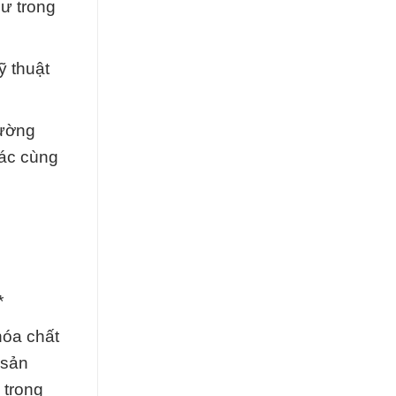
hư trong
ỹ thuật
rường
tác cùng
*
hóa chất
 sản
 trong