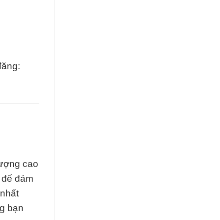
đăng:
lượng cao
h để đảm
 nhất
ng bạn