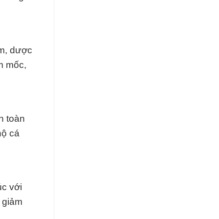
m, dược
m mốc,
n toàn
hộ cá
úc với
 giảm