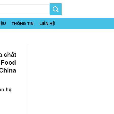
IỆU
THÔNG TIN
LIÊN HỆ
a chất
 Food
China
ên hệ